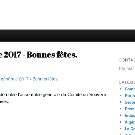
2017 - Bonnes fêtes.
CONTA
Par mail
CATÉG
Comm
déroulée l’assemblée générale du Comité du Souvenir
Portr
nves.
Seco
Prem
Indo
Algér
La Co