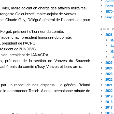
Admin
Carré
vier, maire adjoint en charge des affaires militaires.
1870-
ançoise Goloubtzoff, maire-adjoint de Vanves.
Issy 
onel Claude Guy, Délégué général de l’association pour
ARCHI
 Forget, président d’honneur du comité.
2026
laude Ichac, président honoraire du comité.
M
, président de l’ACPG.
Av
président de l’UNDIVG.
M
hian, président de l’ANACRA.
Fé
s, président de la section de Vanves du Souvenir
2025
 adhérents du comité d’Issy-Vanves et leurs amis.
2024
2023
2022
2021
ar un rappel de nos disparus : le général Roland
2020
ue le commander Tesich. A cette occasionne minute de
2019
2018
2017
2016