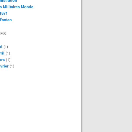
istration
s Militaires Monde
1871
d'antan
VES
ai
(1)
ril
(1)
ars
(1)
vrier
(1)