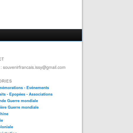
CT
 : souvenirfrancais.issy@gmail.com
ORIES
émorations - Evénements
aits - Epopées - Associations
nde Guerre mondiale
ière Guerre mondiale
chine
ie
loniale