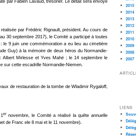
faite par Fabien Lavaud, trésorier. Le détail sera envoyé
2015
2014
2013
2012
é réalisée par Frédéric Rignault, président. Au cours de
2011
au 30 septembre 2017), le Comité a participé à toutes
2010
 : le 9 juin une commémoration a eu lieu au cimetière
2009
laude Guy) à la mémoire de deux héros du Normandie-
2008
Albert Mirlesse et Yves Mahé ; le 14 septembre le
2007
e sur cette escadrille Normandie-Niemen.
ARTIC
ux de restauration de la tombe de Wladimir Rygaloff,
LIENS
Souve
er
 1
novembre, le Comité a réalisé la quête annuelle
Délég
et de Franc ele 8 mai et le 11 novembre).
Délég
Réser