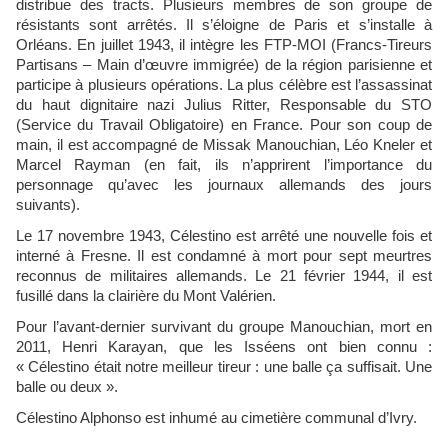
distribue des tracts. Plusieurs membres de son groupe de
résistants sont arrêtés. Il s’éloigne de Paris et s’installe à
Orléans. En juillet 1943, il intègre les FTP-MOI (Francs-Tireurs
Partisans – Main d’œuvre immigrée) de la région parisienne et
participe à plusieurs opérations. La plus célèbre est l’assassinat
du haut dignitaire nazi Julius Ritter, Responsable du STO
(Service du Travail Obligatoire) en France. Pour son coup de
main, il est accompagné de Missak Manouchian, Léo Kneler et
Marcel Rayman (en fait, ils n’apprirent l’importance du
personnage qu’avec les journaux allemands des jours
suivants).
Le 17 novembre 1943, Célestino est arrêté une nouvelle fois et
interné à Fresne. Il est condamné à mort pour sept meurtres
reconnus de militaires allemands. Le 21 février 1944, il est
fusillé dans la clairière du Mont Valérien.
Pour l’avant-dernier survivant du groupe Manouchian, mort en
2011, Henri Karayan, que les Isséens ont bien connu :
« Célestino était notre meilleur tireur : une balle ça suffisait. Une
balle ou deux ».
Célestino Alphonso est inhumé au cimetière communal d’Ivry.