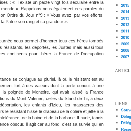
es : « Il existe un pacte vingt fois séculaire entre la
2015
 du monde ». Rappelons-nous également ces paroles du
2014
on Ordre du Jour n°9 : « Vous avez, par vos efforts,
2013
 la Patrie son rang et sa grandeur ».
2012
2011
2010
 journée nous permet d’honorer tous ces héros tombés
2009
 résistants, les déportés, les Justes mais aussi tous
2008
es continents pour libérer la France de l’occupation
2007
ARTIC
stance se conjugue au pluriel, là où le résistant est au
chement fort à des valeurs dont la perte conduit à une
, la poignée de Montoire, qui avait laissé la France
tions du Mont Valérien, celles du Stand de Tir, à deux
LIENS
a déportation, les enfants d’Izieu, les massacres des
Souve
s le résistant hisse le drapeau de la colère et jette à la
Délég
tolérance, de la haine et de la barbarie. Il hurle, tandis
Délég
lence obscur. Il agit car au fond, c’est sa survie qui en
Réser