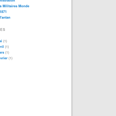
istration
s Militaires Monde
1871
d'antan
VES
ai
(1)
ril
(1)
ars
(1)
vrier
(1)