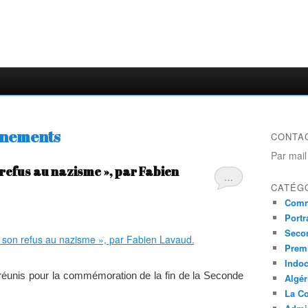
enements
CONTA
Par mail
 refus au nazisme », par Fabien
…
CATÉG
Comm
Portr
Seco
Prem
Indo
éunis pour la commémoration de la fin de la Seconde
Algér
La Co