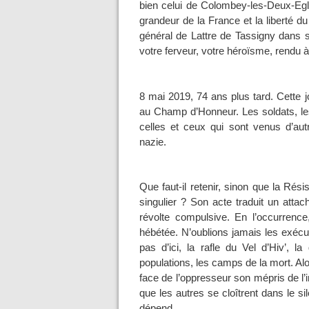
bien celui de Colombey-les-Deux-Eglis
grandeur de la France et la liberté
général de Lattre de Tassigny dans s
votre ferveur, votre héroïsme, rendu à
8 mai 2019, 74 ans plus tard. Cette
au Champ d’Honneur. Les soldats, les
celles et ceux qui sont venus d’autr
nazie.
Que faut-il retenir, sinon que la Rési
singulier ? Son acte traduit un atta
révolte compulsive. En l’occurrence
hébétée. N’oublions jamais les exécu
pas d’ici, la rafle du Vel d’Hiv’, l
populations, les camps de la mort. Alor
face de l’oppresseur son mépris de l’in
que les autres se cloîtrent dans le si
dépend.