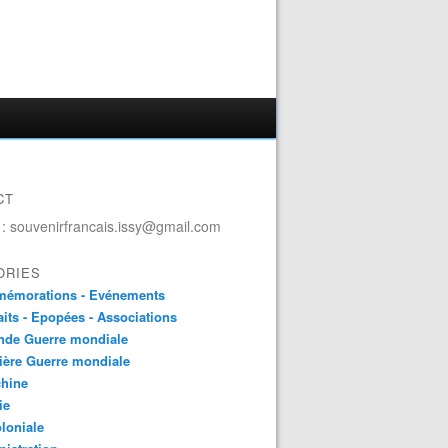
CT
 : souvenirfrancais.issy@gmail.com
ORIES
émorations - Evénements
aits - Epopées - Associations
nde Guerre mondiale
ière Guerre mondiale
chine
ie
loniale