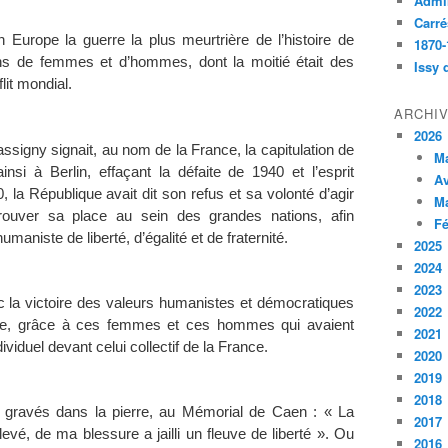
Admin
Carré
n Europe la guerre la plus meurtrière de l’histoire de
1870-
ons de femmes et d’hommes, dont la moitié était des
Issy 
lit mondial.
ARCHI
2026
assigny signait, au nom de la France, la capitulation de
M
insi à Berlin, effaçant la défaite de 1940 et l’esprit
Av
0, la République avait dit son refus et sa volonté d’agir
M
rouver sa place au sein des grandes nations, afin
Fé
aniste de liberté, d’égalité et de fraternité.
2025
2024
2023
nc la victoire des valeurs humanistes et démocratiques
2022
nelle, grâce à ces femmes et ces hommes qui avaient
2021
ividuel devant celui collectif de la France.
2020
2019
2018
 gravés dans la pierre, au Mémorial de Caen : « La
2017
elevé, de ma blessure a jailli un fleuve de liberté ». Ou
2016