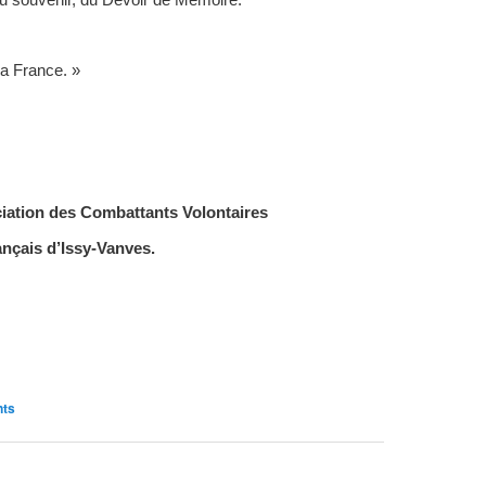
du souvenir, du Devoir de Mémoire.
la France. »
ciation des Combattants Volontaires
nçais d’Issy-Vanves.
nts