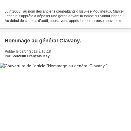
Juin 2008 : au nom des anciens combattants d’Issy-les-Moulineaux, Marcel
Leconte s’apprête à déposer une gerbe devant la tombe du Soldat Inconnu.
Au début de ce mois d’août, nous avons appris la douloureuse nouvelle de
la disparition de notre ami Marcel,...
Hommage au général Glavany.
Publié le 02/04/2018 à 15:18
Par
Souvenir Français Issy