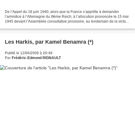
De l’Appel du 18 juin 1940, alors que la France s’apprête à demander
l’armistice à l’Allemagne du IIIème Reich, à l’allocution prononcée le 15 mai
1945 devant l’Assemblée consultative provisoire, au lendemain de la victoire
sur cette même Allemagne, voici...
Les Harkis, par Kamel Benamra (*)
Publié le 12/06/2008 à 20:49
Par
Frédéric-Edmond RIGNAULT