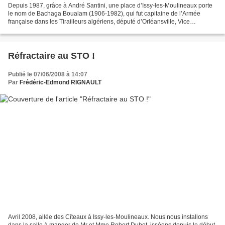
Depuis 1987, grâce à André Santini, une place d’Issy-les-Moulineaux porte
le nom de Bachaga Boualam (1906-1982), qui fut capitaine de l’Armée
française dans les Tirailleurs algériens, député d’Orléansville, Vice
Président de l’Assemblée Nationale de 1958...
Réfractaire au STO !
Publié le 07/06/2008 à 14:07
Par
Frédéric-Edmond RIGNAULT
Avril 2008, allée des Cîteaux à Issy-les-Moulineaux. Nous nous installons
dans la salle à manger de Mr et Mme Robert Dubot, isséens depuis le début