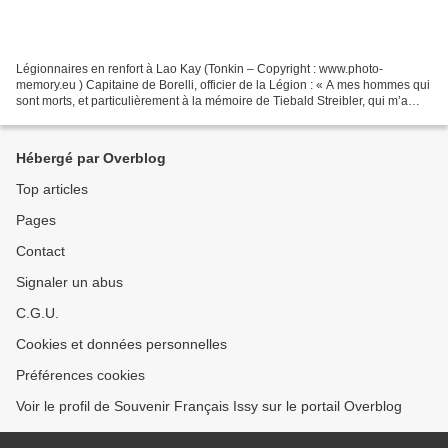
Légionnaires en renfort à Lao Kay (Tonkin – Copyright : www.photo-
memory.eu ) Capitaine de Borelli, officier de la Légion : « A mes hommes qui
sont morts, et particulièrement à la mémoire de Tiebald Streibler, qui m’a
donné sa vie le 3 mars 1885 ». Mes...
Hébergé par Overblog
Top articles
Pages
Contact
Signaler un abus
C.G.U.
Cookies et données personnelles
Préférences cookies
Voir le profil de Souvenir Français Issy sur le portail Overblog