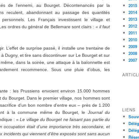
2015
cés de l’ennemi, au Bourget. Décontenancés par la
2014
iens reculent, abandonnant au passage des quantités
2013
 personnels. Les Français investissent le village et
2012
. Les ordres du général de Bellemare sont clairs :
« il faut
2011
2010
2009
. L’effet de surprise passé, il installe une trentaine de
2008
 à Dugny, et tire sans discontinuer sur Le Bourget et sur
2007
 même, dans la soirée, une attaque à la baïonnette est
ardement recommence. Sous une pluie d’obus, les
ARTIC
oyante : les Prussiens envoient environ 15.000 hommes
t du Bourget. Dans le premier village, nos hommes sont
sacrifice d’un bon nombre d’entre eux – près de 1.200
LIENS
Quant à la commune même du Bourget, le
Journal du
Souve
ndique : «
Le village du Bourget ne faisant pas partie du
Délég
 occupation était d’une importance très secondaire, et
Délég
 aux incidents qui viennent d’être exposés sont sans aucun
Réser