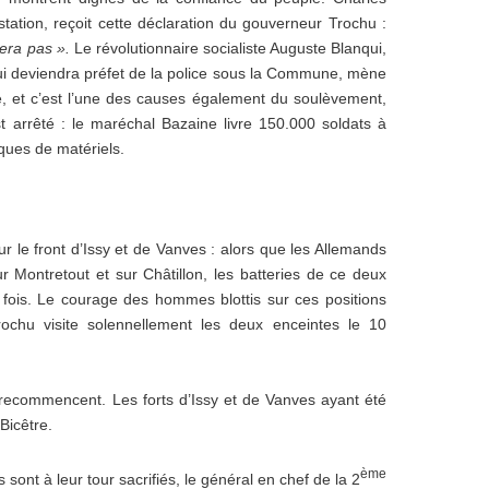
tation, reçoit cette déclaration du gouverneur Trochu :
era pas ».
Le révolutionnaire socialiste Auguste Blanqui,
qui deviendra préfet de la police sous la Commune, mène
 et c’est l’une des causes également du soulèvement,
st arrêté : le maréchal Bazaine livre 150.000 soldats à
ques de matériels.
r le front d’Issy et de Vanves : alors que les Allemands
sur Montretout et sur Châtillon, les batteries de ce deux
rs fois. Le courage des hommes blottis sur ces positions
ochu visite solennellement les deux enceintes le 10
ecommencent. Les forts d’Issy et de Vanves ayant été
Bicêtre.
ème
sont à leur tour sacrifiés, le général en chef de la 2