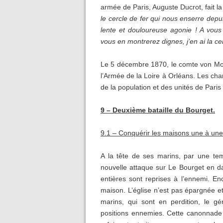
armée de Paris, Auguste Ducrot, fait la
le cercle de fer qui nous enserre dep
lente et douloureuse agonie ! A vous 
vous en montrerez dignes, j’en ai la cer
Le 5 décembre 1870, le comte von Mol
l’Armée de la Loire à Orléans. Les cha
de la population et des unités de Pari
9 – Deuxième bataille du Bourget.
9.1 – Conquérir les maisons une à une
A la tête de ses marins, par une tem
nouvelle attaque sur Le Bourget en 
entières sont reprises à l’ennemi. E
maison. L’église n’est pas épargnée e
marins, qui sont en perdition, le gén
positions ennemies. Cette canonnade 