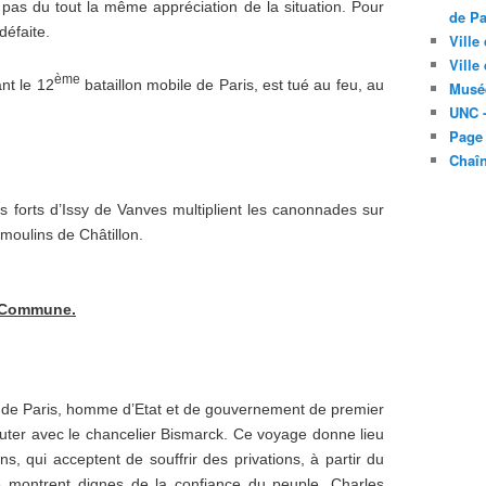
 pas du tout la même appréciation de la situation. Pour
de Pa
défaite.
Ville
Ville
ème
nt le 12
bataillon mobile de Paris, est tué au feu, au
Musé
UNC -
Page
Chaî
 forts d’Issy de Vanves multiplient les canonnades sur
 moulins de Châtillon.
a Commune.
é de Paris, homme d’Etat et de gouvernement de premier
cuter avec le chancelier Bismarck. Ce voyage donne lieu
s, qui acceptent de souffrir des privations, à partir du
 montrent dignes de la confiance du peuple. Charles