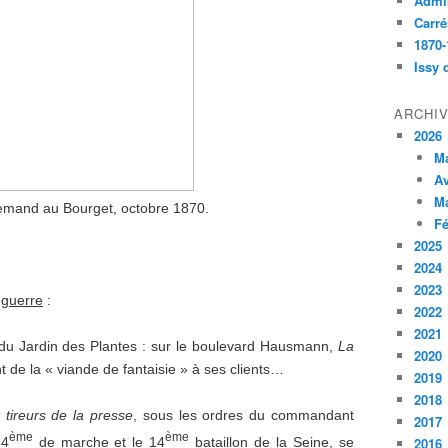
Admin
Carré
1870-
Issy 
ARCHI
2026
M
Av
M
lemand au Bourget, octobre 1870.
Fé
2025
2024
2023
guerre
:
2022
2021
 du Jardin des Plantes : sur le boulevard Hausmann,
La
2020
de la « viande de fantaisie » à ses clients…
2019
2018
 tireurs de la presse
, sous les ordres du commandant
2017
ème
ème
34
de marche et le 14
bataillon de la Seine, se
2016