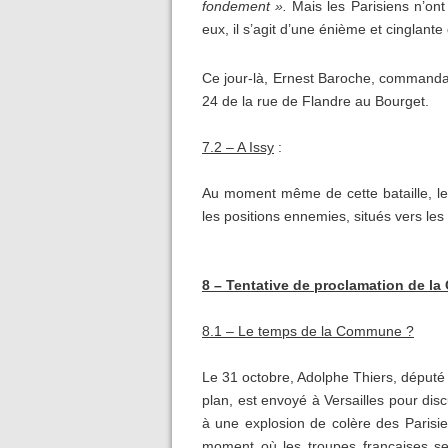
fondement ».
Mais les Parisiens n’ont
eux, il s’agit d’une énième et cinglante 
Ce jour-là, Ernest Baroche, commanda
24 de la rue de Flandre au Bourget.
7.2 – A Issy
:
Au moment même de cette bataille, les
les positions ennemies, situés vers les
8 – Tentative de proclamation de l
8.1 – Le temps de la Commune ?
Le 31 octobre, Adolphe Thiers, déput
plan, est envoyé à Versailles pour dis
à une explosion de colère des Parisien
moment où les troupes françaises se