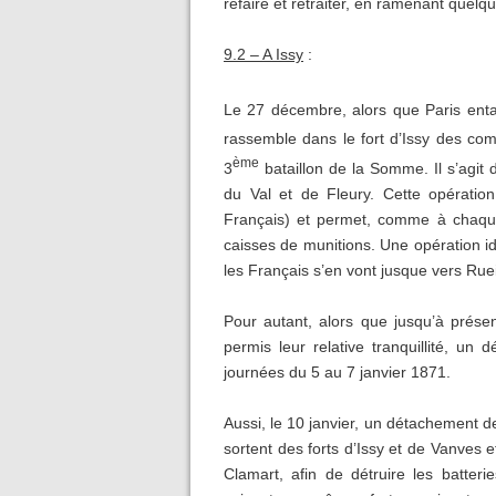
refaire et retraiter, en ramenant quel
9.2 – A Issy
:
Le 27 décembre, alors que Paris en
rassemble dans le fort d’Issy des co
ème
3
bataillon de la Somme. Il s’agit 
du Val et de Fleury. Cette opératio
Français) et permet, comme à chaque 
caisses de munitions. Une opération id
les Français s’en vont jusque vers Rueil
Pour autant, alors que jusqu’à prése
permis leur relative tranquillité, u
journées du 5 au 7 janvier 1871.
Aussi, le 10 janvier, un détachement 
sortent des forts d’Issy et de Vanves et
Clamart, afin de détruire les batter