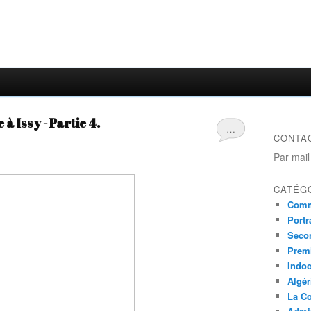
 Issy - Partie 4.
…
CONTA
Par mail
CATÉG
Comm
Portr
Seco
Prem
Indo
Algér
La Co