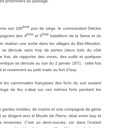
ques prisonniers au passage.
ème
tame son 100
jour de siège, le commandant Delclos
ème
ème
mpagnies des 4
et 5
bataillons de la Seine et du
de réaliser une sortie dans les villages du Bas-Meudon,
n se déroule sans trop de pertes (deux tués du côté
fois, de rapporter des vivres, des outils et quelques
entique se déroule au soir du 2 janvier 1871 : cette fois
 et reviennent au petit matin au fort d’Issy.
nt les canonnades françaises des forts du sud avaient
n déluge de feu s’abat sur ces mêmes forts pendant les
de gardes mobiles, de marins et une compagnie de génie
 se dirigent vers le Moulin de Pierre, situé entre Issy et
ies ennemies. C’est un demi-succès, car dans l’instant