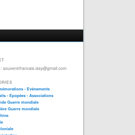
CT
 : souvenirfrancais.issy@gmail.com
ORIES
émorations - Evénements
aits - Epopées - Associations
nde Guerre mondiale
ière Guerre mondiale
chine
ie
loniale