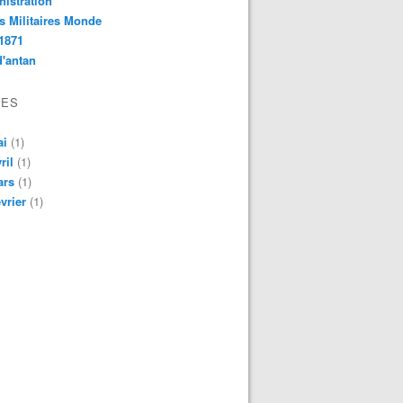
istration
s Militaires Monde
1871
d'antan
VES
ai
(1)
ril
(1)
ars
(1)
vrier
(1)