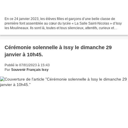
En ce 24 janvier 2023, les élèves filles et garçons d’une belle classe de
première font assemblée au cœur du lycée « La Salle Saint-Nicolas » d’Issy
les Moulineaux. Ils sont là, toutes et tous silencieux, attentifs, curieux et
respectueux. Ils savent...
Cérémonie solennelle à Issy le dimanche 29
janvier à 10h45.
Publié le 07/01/2023 à 15:43
Par
Souvenir Français Issy