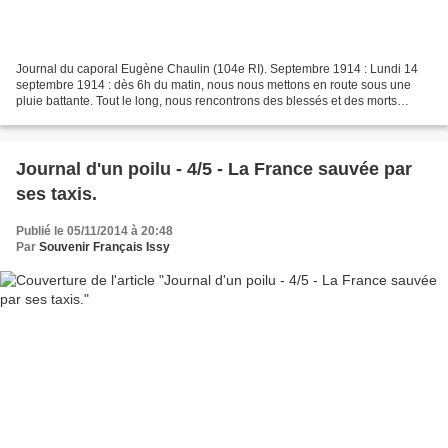
Journal du caporal Eugène Chaulin (104e RI). Septembre 1914 : Lundi 14
septembre 1914 : dès 6h du matin, nous nous mettons en route sous une
pluie battante. Tout le long, nous rencontrons des blessés et des morts
français et allemands. Nous poursuivons...
Journal d'un poilu - 4/5 - La France sauvée par
ses taxis.
Publié le 05/11/2014 à 20:48
Par
Souvenir Français Issy