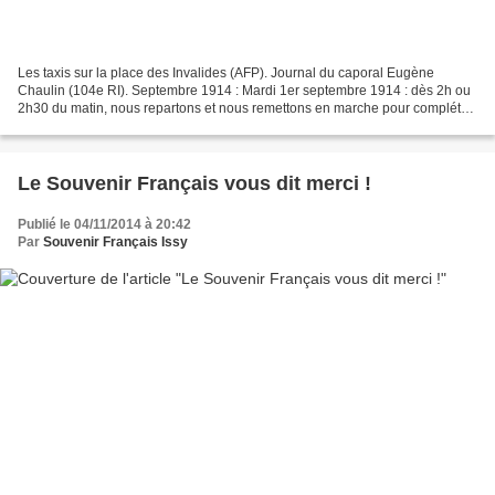
Les taxis sur la place des Invalides (AFP). Journal du caporal Eugène
Chaulin (104e RI). Septembre 1914 : Mardi 1er septembre 1914 : dès 2h ou
2h30 du matin, nous repartons et nous remettons en marche pour compléter
notre mouvement de se replier. Nous...
Le Souvenir Français vous dit merci !
Publié le 04/11/2014 à 20:42
Par
Souvenir Français Issy