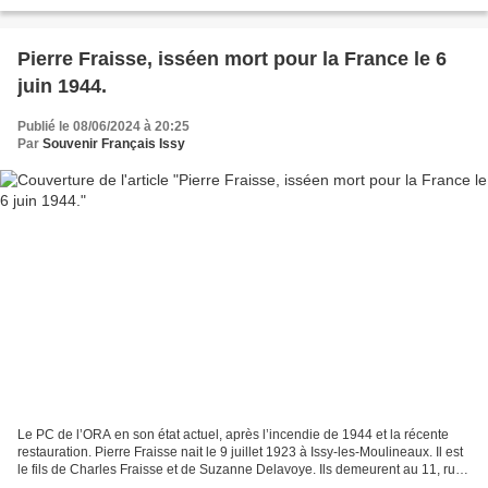
frères est déjà actif dans la lutte...
Pierre Fraisse, isséen mort pour la France le 6
juin 1944.
Publié le 08/06/2024 à 20:25
Par
Souvenir Français Issy
Le PC de l’ORA en son état actuel, après l’incendie de 1944 et la récente
restauration. Pierre Fraisse nait le 9 juillet 1923 à Issy-les-Moulineaux. Il est
le fils de Charles Fraisse et de Suzanne Delavoye. Ils demeurent au 11, rue
d’Alembert à Issy....