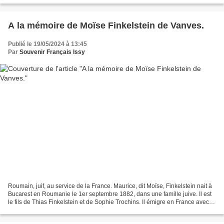
A la mémoire de Moïse Finkelstein de Vanves.
Publié le 19/05/2024 à 13:45
Par
Souvenir Français Issy
Roumain, juif, au service de la France. Maurice, dit Moïse, Finkelstein nait à
Bucarest en Roumanie le 1er septembre 1882, dans une famille juive. Il est
le fils de Thias Finkelstein et de Sophie Trochins. Il émigre en France avec
ses parents. Le jeune...