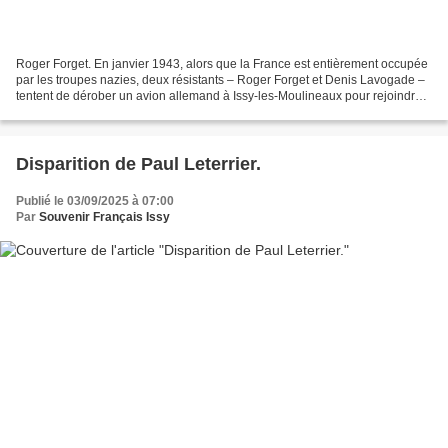
Roger Forget. En janvier 1943, alors que la France est entièrement occupée
par les troupes nazies, deux résistants – Roger Forget et Denis Lavogade –
tentent de dérober un avion allemand à Issy-les-Moulineaux pour rejoindre
la France libre. Refusant de...
Disparition de Paul Leterrier.
Publié le 03/09/2025 à 07:00
Par
Souvenir Français Issy