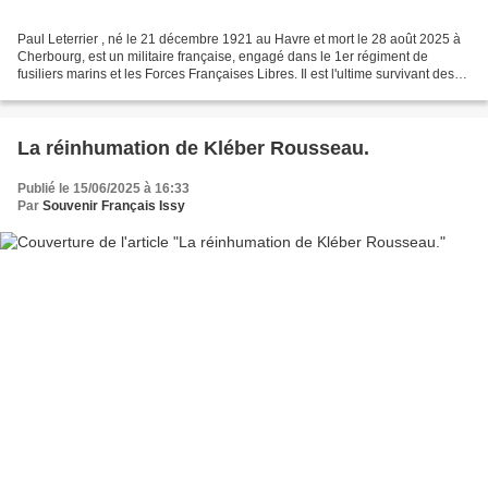
Paul Leterrier , né le 21 décembre 1921 au Havre et mort le 28 août 2025 à
Cherbourg, est un militaire française, engagé dans le 1er régiment de
fusiliers marins et les Forces Françaises Libres. Il est l'ultime survivant des
fusiliers marins de la bataille...
La réinhumation de Kléber Rousseau.
Publié le 15/06/2025 à 16:33
Par
Souvenir Français Issy