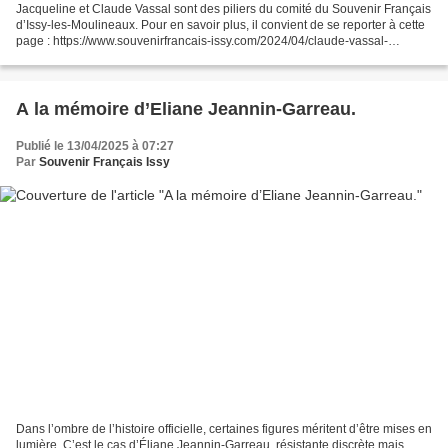
Jacqueline et Claude Vassal sont des piliers du comité du Souvenir Français
d’Issy-les-Moulineaux. Pour en savoir plus, il convient de se reporter à cette
page : https://www.souvenirfrancais-issy.com/2024/04/claude-vassal-
parachutiste-du-cpa-10-en-algerie-partie-1.html...
A la mémoire d’Eliane Jeannin-Garreau.
Publié le 13/04/2025 à 07:27
Par
Souvenir Français Issy
Dans l’ombre de l’histoire officielle, certaines figures méritent d’être mises en
lumière. C’est le cas d’Éliane Jeannin-Garreau, résistante discrète mais