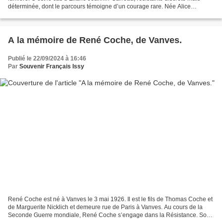
déterminée, dont le parcours témoigne d’un courage rare. Née Alice
Gabrielle Jeannin en 1911, Éliane...
A la mémoire de René Coche, de Vanves.
Publié le 22/09/2024 à 16:46
Par
Souvenir Français Issy
René Coche est né à Vanves le 3 mai 1926. Il est le fils de Thomas Coche et
de Marguerite Nicklich et demeure rue de Paris à Vanves. Au cours de la
Seconde Guerre mondiale, René Coche s’engage dans la Résistance. Son