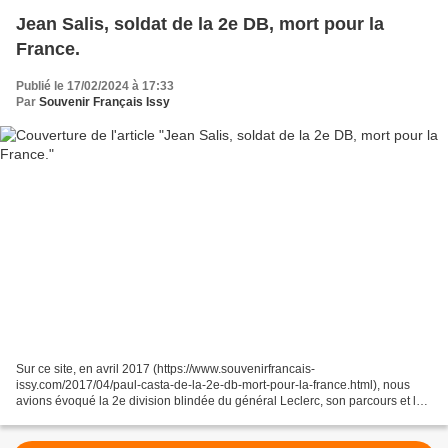
Jean Salis, soldat de la 2e DB, mort pour la
France.
Publié le 17/02/2024 à 17:33
Par
Souvenir Français Issy
Sur ce site, en avril 2017 (https://www.souvenirfrancais-
issy.com/2017/04/paul-casta-de-la-2e-db-mort-pour-la-france.html), nous
avions évoqué la 2e division blindée du général Leclerc, son parcours et la
disparition du soldat Paul Casta, mort des suites...