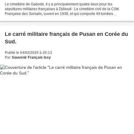
Le cimetière de Gabode. Il y a principalement quatre lieux pour les
sépultures militaires françaises à Djibouti : Le cimetière civil de la Côté
Française des Somalis, ouvert en 1936, et qui comporte 49 tombes
militaires. L’ossuaire créé en mai 1955 ;...
Le carré militaire français de Pusan en Corée du
Sud.
Publié le 04/02/2025 à 20:13
Par
Souvenir Français Issy