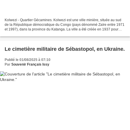
Kolwezi - Quartier Gécamines. Kolwezi est une ville minière, située au sud
de la République démocratique du Congo (pays dénommé Zaïre entre 1971
et 1997), dans la province du Katanga. La ville a été créée en 1937 pour
abriter le siège des mines de l’Ouest...
Le cimetière militaire de Sébastopol, en Ukraine.
Publié le 01/08/2025 à 07:10
Par
Souvenir Français Issy