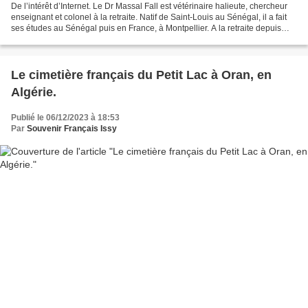
De l’intérêt d’Internet. Le Dr Massal Fall est vétérinaire halieute, chercheur
enseignant et colonel à la retraite. Natif de Saint-Louis au Sénégal, il a fait
ses études au Sénégal puis en France, à Montpellier. A la retraite depuis
deux ans, il est resté...
Le cimetière français du Petit Lac à Oran, en
Algérie.
Publié le 06/12/2023 à 18:53
Par
Souvenir Français Issy