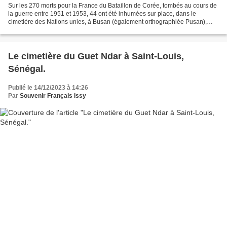
Sur les 270 morts pour la France du Bataillon de Corée, tombés au cours de
la guerre entre 1951 et 1953, 44 ont été inhumées sur place, dans le
cimetière des Nations unies, à Busan (également orthographiée Pusan),
deuxième plus grande ville du pays, port...
Le cimetière du Guet Ndar à Saint-Louis,
Sénégal.
Publié le 14/12/2023 à 14:26
Par
Souvenir Français Issy