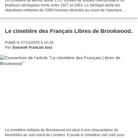
Le cimetière de Bel-Air abrite 1707 tombes de soldats métropolitains ou
tirailleurs sénégalais morts entre 1927 et 1963. Le Sénégal abrite les
sépultures militaires de 3360 hommes décédés au cours de l'aventure
coloniale française en Afrique. Ces tombes...
Le cimetière des Français Libres de Brookwood.
Publié le 27/12/2020 à 10:26
Par
Souvenir Français Issy
Le cimetière militaire de Brookwood est situé à une cinquantaine de
kilomètres au sud-ouest de Londres. Il jouxte le cimetière civil créé pour