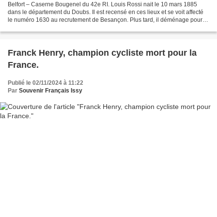
Belfort – Caserne Bougenel du 42e RI. Louis Rossi nait le 10 mars 1885
dans le département du Doubs. Il est recensé en ces lieux et se voit affecté
le numéro 1630 au recrutement de Besançon. Plus tard, il déménage pour
chercher du travail et s’installe...
Franck Henry, champion cycliste mort pour la
France.
Publié le 02/11/2024 à 11:22
Par
Souvenir Français Issy