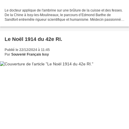
Le docteur applique de l'ambrine sur une brûlure de la cuisse et des fesses.
De la Chine à Issy-les-Moulineaux, le parcours d’Edmond Barthe de
Sandfort entremêle rigueur scientifique et humanisme. Médecin passionné, il
est à l’origine de l’Ambrine, un...
Le Noël 1914 du 42e RI.
Publié le 22/12/2024 à 11:45
Par
Souvenir Français Issy