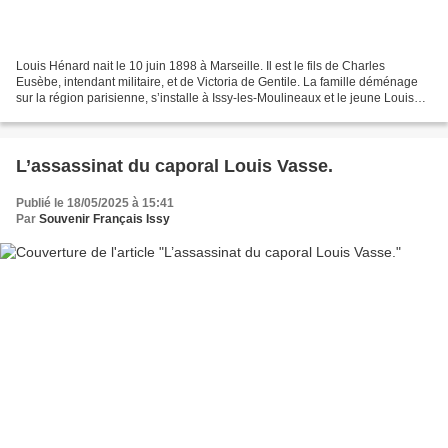
Louis Hénard nait le 10 juin 1898 à Marseille. Il est le fils de Charles
Eusèbe, intendant militaire, et de Victoria de Gentile. La famille déménage
sur la région parisienne, s’installe à Issy-les-Moulineaux et le jeune Louis
fait ses études au lycée...
L’assassinat du caporal Louis Vasse.
Publié le 18/05/2025 à 15:41
Par
Souvenir Français Issy