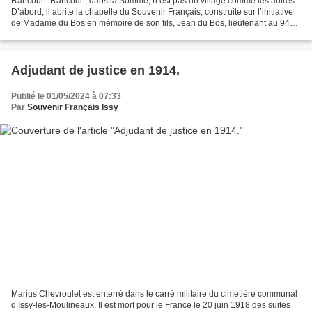
Rancourt. Rancourt, dans la Somme, n’est pas un village comme les autres.
D’abord, il abrite la chapelle du Souvenir Français, construite sur l’initiative
de Madame du Bos en mémoire de son fils, Jean du Bos, lieutenant au 94e
régiment d’infanterie et...
Adjudant de justice en 1914.
Publié le 01/05/2024 à 07:33
Par
Souvenir Français Issy
Marius Chevroulet est enterré dans le carré militaire du cimetière communal
d’Issy-les-Moulineaux. Il est mort pour le France le 20 juin 1918 des suites