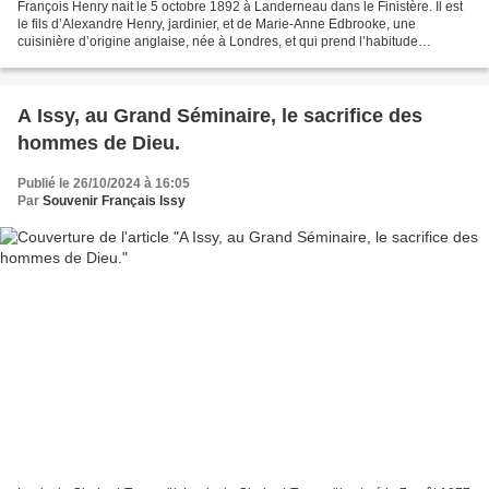
François Henry nait le 5 octobre 1892 à Landerneau dans le Finistère. Il est
le fils d’Alexandre Henry, jardinier, et de Marie-Anne Edbrooke, une
cuisinière d’origine anglaise, née à Londres, et qui prend l’habitude
d’appeler son fils Franck, plutôt que...
A Issy, au Grand Séminaire, le sacrifice des
hommes de Dieu.
Publié le 26/10/2024 à 16:05
Par
Souvenir Français Issy