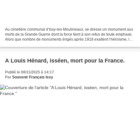
Au cimetière communal d’Issy-les-Moulineaux, se dresse un monument aux
morts de la Grande Guerre dont la force tient à son refus de toute emphase.
Alors que nombre de monuments érigés après 1918 exaltent l’héroïsme, la
victoire ou le sacrifice glorieux,...
A Louis Hénard, isséen, mort pour la France.
Publié le 08/11/2025 à 14:17
Par
Souvenir Français Issy