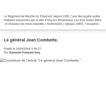
Le Régiment de Marche du Tchad est, depuis 1995, l’une des quatre unités
militaires parrainées par la ville d’Issy-les-Moulineaux. Les trois autres étant
: le chasseur de mines tripartite « Andromède » (depuis 1985) ; l’escadron
d’hélicoptère 3/67 « Parisis...
Le général Jean Combette.
Publié le 20/06/2009 à 09:37
Par
Souvenir Français Issy