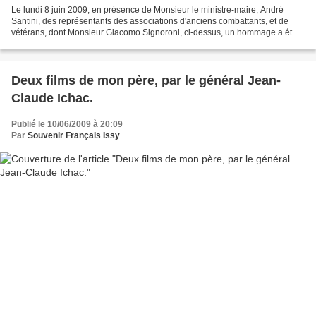
Le lundi 8 juin 2009, en présence de Monsieur le ministre-maire, André
Santini, des représentants des associations d'anciens combattants, et de
vétérans, dont Monsieur Giacomo Signoroni, ci-dessus, un hommage a été
rendu à tous les isséens qui ont fait...
Deux films de mon père, par le général Jean-
Claude Ichac.
Publié le 10/06/2009 à 20:09
Par
Souvenir Français Issy