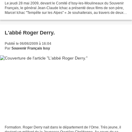
Le jeudi 28 mai 2009, devant le Comité d’Issy-les-Moulineaux du Souvenir
Français, le général Jean-Claude Ichac a présenté deux films de son père,
Marcel Ichac "Tempête sur les Alpes" « Je souhaiterais, au travers de deux
films de mon père, quelques jours...
L'abbé Roger Derry.
Publié le 06/06/2009 à 16:04
Par
Souvenir Français Issy
Formation. Roger Derry nait dans le département de l’Orne. Très jeune, il
devient un militant de la Jeunesse Ouvrière Chrétienne. Au cours de sa