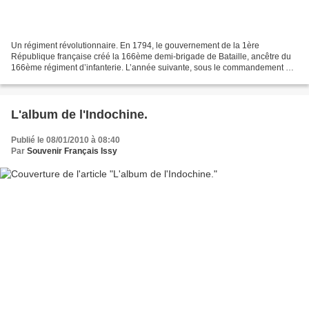
Un régiment révolutionnaire. En 1794, le gouvernement de la 1ère
République française créé la 166ème demi-brigade de Bataille, ancêtre du
166ème régiment d’infanterie. L’année suivante, sous le commandement du
général Schérer puis du général Kellermann,...
L'album de l'Indochine.
Publié le 08/01/2010 à 08:40
Par
Souvenir Français Issy