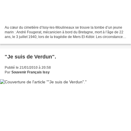
Au cœur du cimetière d’Issy-les-Moulineaux se trouve la tombe d’un jeune
marin : André Fougerat, mécanicien à bord du Bretagne, mort à l’âge de 22
ans, le 3 juillet 1940, lors de la tragédie de Mers El-Kébir. Les circonstances.
« Ce fut une décision odieuse,...
"Je suis de Verdun".
Publié le 21/01/2010 à 20:58
Par
Souvenir Français Issy