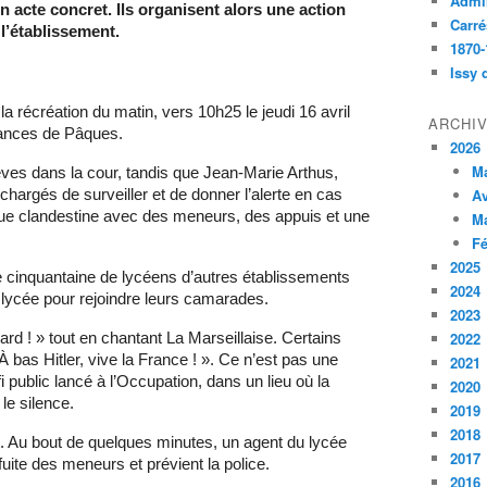
Admin
 acte concret. Ils organisent alors une action
Carré
 l’établissement.
1870-
Issy 
la récréation du matin, vers 10h25 le jeudi 16 avril
ARCHI
acances de Pâques.
2026
M
ves dans la cour, tandis que Jean-Marie Arthus,
Av
hargés de surveiller et de donner l’alerte en cas
ogique clandestine avec des meneurs, des appuis et une
M
Fé
2025
 cinquantaine de lycéens d’autres établissements
2024
u lycée pour rejoindre leurs camarades.
2023
2022
rd ! » tout en chantant La Marseillaise. Certains
À bas Hitler, vive la France ! ». Ce n’est pas une
2021
i public lancé à l’Occupation, dans un lieu où la
2020
 le silence.
2019
2018
. Au bout de quelques minutes, un agent du lycée
2017
fuite des meneurs et prévient la police.
2016