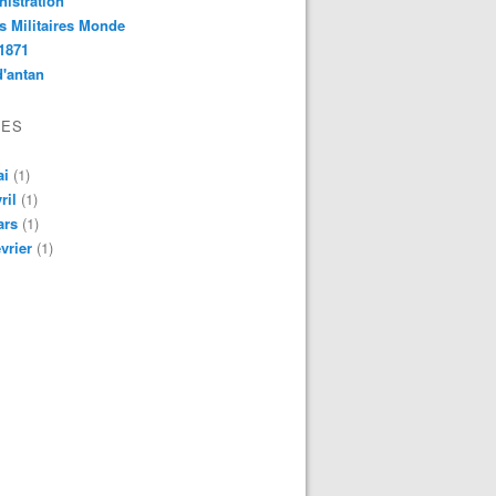
istration
s Militaires Monde
1871
d'antan
VES
ai
(1)
ril
(1)
ars
(1)
vrier
(1)