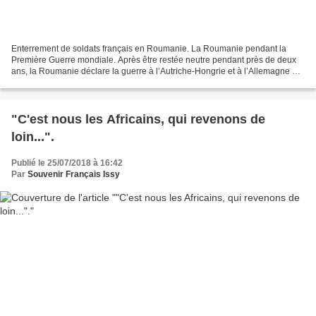
Enterrement de soldats français en Roumanie. La Roumanie pendant la
Première Guerre mondiale. Après être restée neutre pendant près de deux
ans, la Roumanie déclare la guerre à l’Autriche-Hongrie et à l’Allemagne à
la fin de l’été 1916. Mal préparé à...
"C'est nous les Africains, qui revenons de
loin...".
Publié le 25/07/2018 à 16:42
Par
Souvenir Français Issy