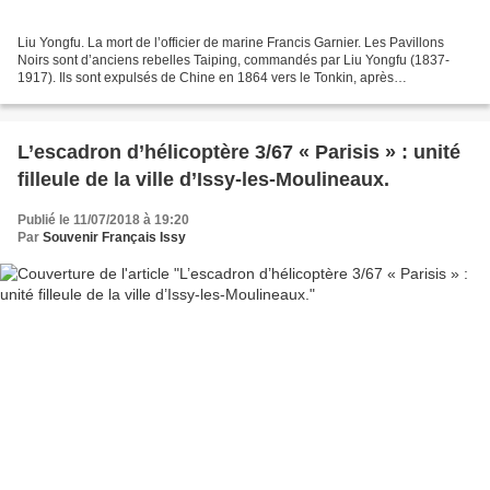
Liu Yongfu. La mort de l’officier de marine Francis Garnier. Les Pavillons
Noirs sont d’anciens rebelles Taiping, commandés par Liu Yongfu (1837-
1917). Ils sont expulsés de Chine en 1864 vers le Tonkin, après
l’écrasement de leur révolte. Les Annamites...
L’escadron d’hélicoptère 3/67 « Parisis » : unité
filleule de la ville d’Issy-les-Moulineaux.
Publié le 11/07/2018 à 19:20
Par
Souvenir Français Issy