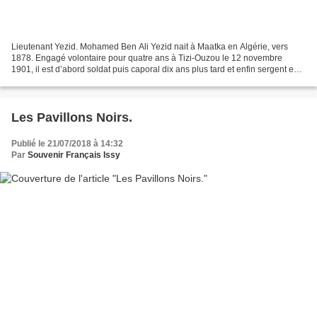
Lieutenant Yezid. Mohamed Ben Ali Yezid nait à Maatka en Algérie, vers
1878. Engagé volontaire pour quatre ans à Tizi-Ouzou le 12 novembre
1901, il est d’abord soldat puis caporal dix ans plus tard et enfin sergent en
1913. S’ensuivront les grades de...
Les Pavillons Noirs.
Publié le 21/07/2018 à 14:32
Par
Souvenir Français Issy