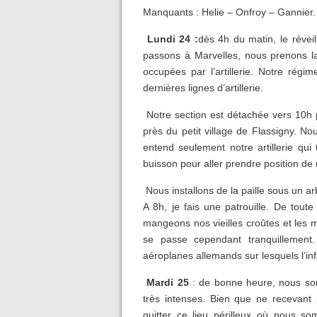
Manquants : Helie – Onfroy – Gannier.
Lundi 24 :
dès 4h du matin, le réve
passons à Marvelles, nous prenons la
occupées par l’artillerie. Notre rég
dernières lignes d’artillerie.
Notre section est détachée vers 10h p
près du petit village de Flassigny. 
entend seulement notre artillerie qui
buisson pour aller prendre position de n
Nous installons de la paille sous un ar
A 8h, je fais une patrouille. De tout
mangeons nos vieilles croûtes et les m
se passe cependant tranquillement.
aéroplanes allemands sur lesquels l’infan
Mardi 25
: de bonne heure, nous som
très intenses. Bien que ne recevant 
quitter ce lieu périlleux où nous s