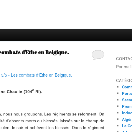
s combats d'Ethe en Belgique.
…
CONTA
Par mail
CATÉG
Comm
e
ène Chaulin (104
RI).
Portr
Seco
Prem
Indo
n, nous nous groupons. Les régiments se reforment. On
Algér
ntité d’absents morts ou blessés, laissés sur le champ de
La Co
irculent le soir et achèvent les blessés. Dans le régiment