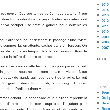
2015
2014
il est sonné. Quelque temps après, nous partons. Nous
2013
 direction nord-est de ce pays. Toutes les crêtes sont
2012
iment va occuper une crête à gauche pour soutenir les
2011
2010
2009
our aller occuper et défendre le passage d’une rivière
2008
Nous sommes là, en attente, cachés dans un buisson. On
2007
 tire de temps en temps. Vers le soir, nous quittons le
uit à la lisière d’un bois tout proche.
ARTIC
bre après avoir rabattu les branches pour passer la nuit.
e la journée, nous ne touchons ni pain ni viande. Nous
orceaux de viande qui nous restent de la veille. La nuit
 A signaler, dans l’après-midi, le passage de deux
LIENS
terie et l’artillerie tirent vainement.
Souve
Délég
mes debout. La canonnade et la fusillade reprennent
Délég
pas d’ordre, nous insistons auprès de l’adjudant pour
Réser
ommes pris entre les obus français et allemands pour