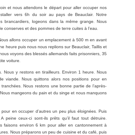
loin et nous attendons le départ pour aller occuper nos
staller vers 6h du soir au pays de Beauclair. Notre
es brancardiers, logeons dans la même grange. Nous
de conserves et des pommes de terre cuites à l’eau.
 Nous allons occuper un emplacement à 500 m en avant
e heure puis nous nous replions sur Beauclair, Taillis et
is, nous voyons des blessés allemands faits prisonniers, 35
te voiture.
. Nous y restons en tirailleurs. Environ 1 heure. Nous
de viande. Nous quittons alors nos positions pour en
 tranchées. Nous restons une bonne partie de l’après-
l. Nous mangeons du pain et du singe et nous manquons
s pour en occuper d’autres un peu plus éloignées. Puis
peine ceux-ci sont-ils prêts qu’il faut tout détruire.
s faisons environ 6 km pour aller en cantonnement à
ures. Nous préparons un peu de cuisine et du café, puis