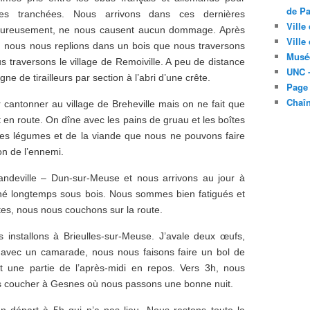
de Pa
les tranchées. Nous arrivons dans ces dernières
Ville
eureusement, ne nous causent aucun dommage. Après
Ville
 nous nous replions dans un bois que nous traversons
Musé
 traversons le village de Remoiville. A peu de distance
UNC -
gne de tirailleurs par section à l’abri d’une crête.
Page
Chaî
 cantonner au village de Breheville mais on ne fait que
 en route. On dîne avec les pains de gruau et les boîtes
es légumes et de la viande que nous ne pouvons faire
ion de l’ennemi.
ndeville – Dun-sur-Meuse et nous arrivons au jour à
hé longtemps sous bois. Nous sommes bien fatigués et
tes, nous nous couchons sur la route.
 installons à Brieulles-sur-Meuse. J’avale deux œufs,
et avec un camarade, nous nous faisons faire un bol de
 une partie de l’après-midi en repos. Vers 3h, nous
us coucher à Gesnes où nous passons une bonne nuit.
n départ à 5h qui n’a pas lieu. Nous restons toute la