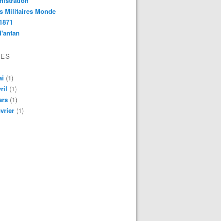
istration
s Militaires Monde
1871
d'antan
VES
ai
(1)
ril
(1)
ars
(1)
vrier
(1)