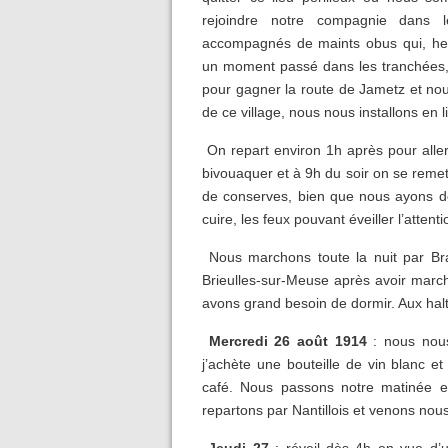
rejoindre notre compagnie dans 
accompagnés de maints obus qui, h
un moment passé dans les tranchées,
pour gagner la route de Jametz et nous
de ce village, nous nous installons en li
On repart environ 1h après pour aller
bivouaquer et à 9h du soir on se remet
de conserves, bien que nous ayons d
cuire, les feux pouvant éveiller l’attent
Nous marchons toute la nuit par Bra
Brieulles-sur-Meuse après avoir marc
avons grand besoin de dormir. Aux hal
Mercredi 26 août 1914
: nous nous
j’achète une bouteille de vin blanc 
café. Nous passons notre matinée et
repartons par Nantillois et venons no
Jeudi 27
: réveil dès 4h en vue d’u