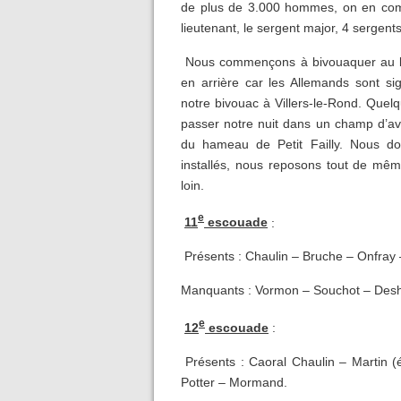
de plus de 3.000 hommes, on en com
lieutenant, le sergent major, 4 sergen
Nous commençons à bivouaquer au bas
en arrière car les Allemands sont si
notre bivouac à Villers-le-Rond. Que
passer notre nuit dans un champ d’avo
du hameau de Petit Failly. Nous do
installés, nous reposons tout de mêm
loin.
e
11
escouade
:
Présents : Chaulin – Bruche – Onfray –
Manquants : Vormon – Souchot – Desha
e
12
escouade
:
Présents : Caoral Chaulin – Martin 
Potter – Mormand.