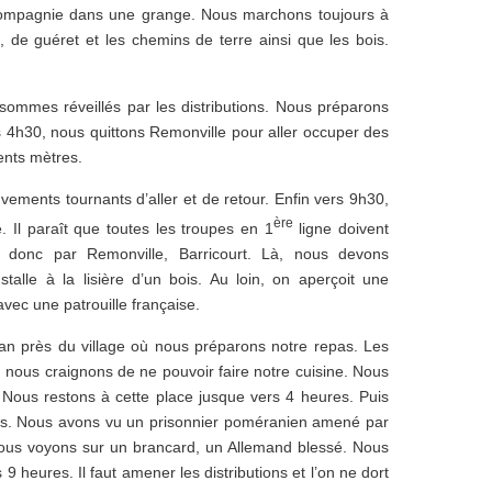
 compagnie dans une grange. Nous marchons toujours à
, de guéret et les chemins de terre ainsi que les bois.
sommes réveillés par les distributions. Nous préparons
s 4h30, nous quittons Remonville pour aller occuper des
ents mètres.
ments tournants d’aller et de retour. Enfin vers 9h30,
ère
 Il paraît que toutes les troupes en 1
ligne doivent
s donc par Remonville, Barricourt. Là, nous devons
installe à la lisière d’un bois. Au loin, on aperçoit une
avec une patrouille française.
lan près du village où nous préparons notre repas. Les
 nous craignons de ne pouvoir faire notre cuisine. Nous
 Nous restons à cette place jusque vers 4 heures. Puis
llis. Nous avons vu un prisonnier poméranien amené par
, nous voyons sur un brancard, un Allemand blessé. Nous
9 heures. Il faut amener les distributions et l’on ne dort