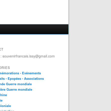
CT
 : souvenirfrancais.issy@gmail.com
ORIES
émorations - Evénements
aits - Epopées - Associations
nde Guerre mondiale
ière Guerre mondiale
chine
ie
loniale