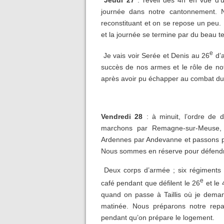
journée dans notre cantonnement. N
reconstituant et on se repose un peu. 
et la journée se termine par du beau t
e
Je vais voir Serée et Denis au 26
d’a
succès de nos armes et le rôle de not
après avoir pu échapper au combat du
Vendredi 28
: à minuit, l’ordre de 
marchons par Remagne-sur-Meuse, 
Ardennes par Andevanne et passons par
Nous sommes en réserve pour défendre
Deux corps d’armée ; six régiments d
e
café pendant que défilent le 26
et le 
quand on passe à Taillis où je deman
matinée. Nous préparons notre repa
pendant qu’on prépare le logement.