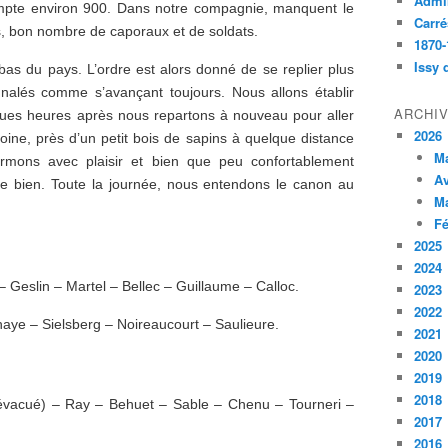
Admin
pte environ 900. Dans notre compagnie, manquent le
Carré
ts, bon nombre de caporaux et de soldats.
1870-
Issy 
 du pays. L’ordre est alors donné de se replier plus
gnalés comme s’avançant toujours. Nous allons établir
ARCHI
lques heures après nous repartons à nouveau pour aller
2026
ine, près d’un petit bois de sapins à quelque distance
M
rmons avec plaisir et bien que peu confortablement
Av
e bien. Toute la journée, nous entendons le canon au
M
Fé
2025
2024
 Geslin – Martel – Bellec – Guillaume – Calloc.
2023
2022
ye – Sielsberg – Noireaucourt – Saulieure.
2021
2020
2019
2018
(évacué) – Ray – Behuet – Sable – Chenu – Tourneri –
2017
2016