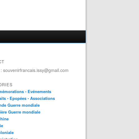
CT
 : souvenirfrancais.issy@gmail.com
ORIES
émorations - Evénements
aits - Epopées - Associations
nde Guerre mondiale
ière Guerre mondiale
chine
ie
loniale