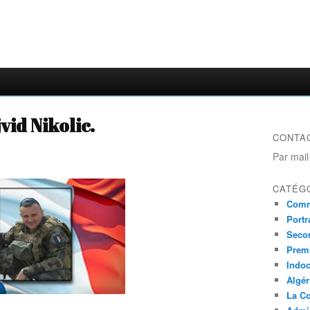
vid Nikolic.
CONTA
Par mail
CATÉG
Comm
Portr
Seco
Prem
Indo
Algér
La Co