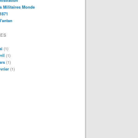
istration
s Militaires Monde
1871
d'antan
VES
ai
(1)
ril
(1)
ars
(1)
vrier
(1)