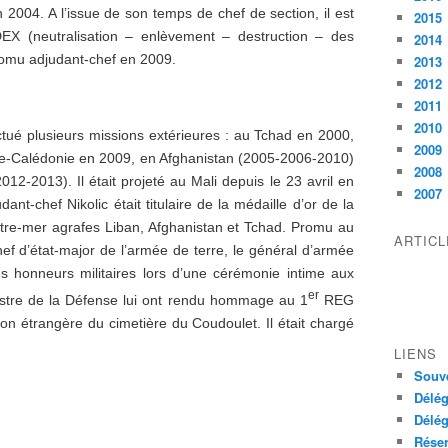
2004. A l’issue de son temps de chef de section, il est
2015
DEX (neutralisation – enlèvement – destruction – des
2014
 promu adjudant-chef en 2009.
2013
2012
2011
2010
fectué plusieurs missions extérieures : au Tchad en 2000,
2009
lle-Calédonie en 2009, en Afghanistan (2005-2006-2010)
2008
12-2013). Il était projeté au Mali depuis le 23 avril en
2007
nt-chef Nikolic était titulaire de la médaille d’or de la
utre-mer agrafes Liban, Afghanistan et Tchad. Promu au
ARTIC
ef d’état-major de l’armée de terre, le général d’armée
s honneurs militaires lors d’une cérémonie intime aux
er
nistre de la Défense lui ont rendu hommage au 1
REG
on étrangère du cimetière du Coudoulet. Il était chargé
LIENS
Souve
Délég
Délég
Réser