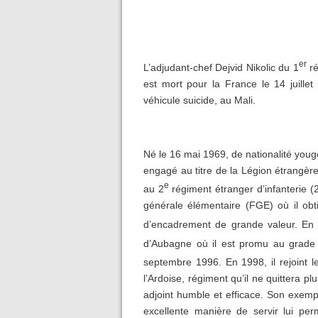
er
L’adjudant-chef Dejvid Nikolic du 1
ré
est mort pour la France le 14 juillet
véhicule suicide, au Mali.
Né le 16 mai 1969, de nationalité yougos
engagé au titre de la Légion étrangère
e
au 2
régiment étranger d’infanterie (
générale élémentaire (FGE) où il obti
d’encadrement de grande valeur. En 1
d’Aubagne où il est promu au grade 
septembre 1996. En 1998, il rejoint l
l’Ardoise, régiment qu’il ne quittera pl
adjoint humble et efficace. Son exempl
excellente manière de servir lui per