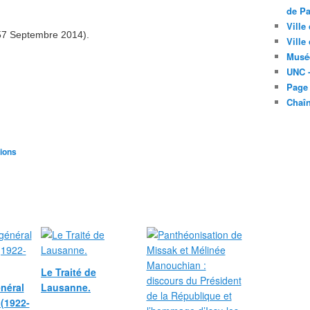
de Pa
Ville
257 Septembre 2014).
Ville
Musé
UNC -
Page
Chaî
tions
Le Traité de
néral
Lausanne.
 (1922-