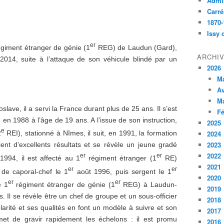
Admin
Carré
1870-
Issy 
er
giment étranger de génie (1
REG) de Laudun (Gard),
ARCHI
 2014, suite à l’attaque de son véhicule blindé par un
2026
M
Av
M
lave, il a servi la France durant plus de 25 ans. Il s’est
Fé
 en 1988 à l’âge de 19 ans. A l’issue de son instruction,
2025
e
2024
2
REI), stationné à Nîmes, il suit, en 1991, la formation
2023
ent d’excellents résultats et se révèle un jeune gradé
2022
er
er
994, il est affecté au 1
régiment étranger (1
RE)
2021
er
er
de caporal-chef le 1
août 1996, puis sergent le 1
2020
er
er
e 1
régiment étranger de génie (1
REG) à Laudun-
2019
us. Il se révèle être un chef de groupe et un sous-officier
2018
arité et ses qualités en font un modèle à suivre et son
2017
met de gravir rapidement les échelons : il est promu
2016