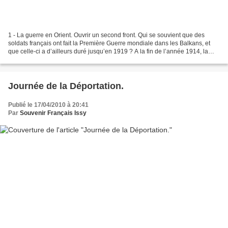
1 - La guerre en Orient. Ouvrir un second front. Qui se souvient que des
soldats français ont fait la Première Guerre mondiale dans les Balkans, et
que celle-ci a d’ailleurs duré jusqu’en 1919 ? A la fin de l’année 1914, la
situation semble inextricable....
Journée de la Déportation.
Publié le 17/04/2010 à 20:41
Par
Souvenir Français Issy