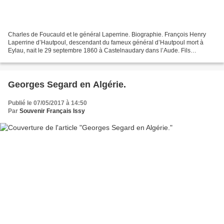
Charles de Foucauld et le général Laperrine. Biographie. François Henry
Laperrine d’Hautpoul, descendant du fameux général d’Hautpoul mort à
Eylau, nait le 29 septembre 1860 à Castelnaudary dans l’Aude. Fils
d’Alphonse Laperrine d’Hautpoul, receveur des...
Georges Segard en Algérie.
Publié le 07/05/2017 à 14:50
Par
Souvenir Français Issy