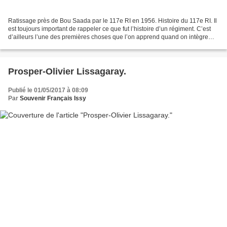
Ratissage près de Bou Saada par le 117e RI en 1956. Histoire du 117e RI. Il
est toujours important de rappeler ce que fut l’histoire d’un régiment. C’est
d’ailleurs l’une des premières choses que l’on apprend quand on intègre
une unité : histoire et traditions...
Prosper-Olivier Lissagaray.
Publié le 01/05/2017 à 08:09
Par
Souvenir Français Issy