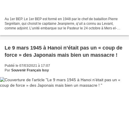
Au 1er BEP. Le 1er BEP est formé en 1948 par le chef de bataillon Pierre
Segrétain, qui choisit le capitaine Jeanpierre, q’uil a connu au Levant,
comme adjoint. L’unité embarque sur le Pasteur le 24 octobre à Mers el-
Kébir et arrive en Indochine le 12...
Le 9 mars 1945 à Hanoi n’était pas un « coup de
force » des Japonais mais bien un massacre !
Publié le 07/03/2021 à 17:07
Par
Souvenir Français Issy