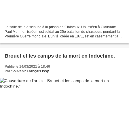
La salle de la discipline à la prison de Clairvaux. Un isséen à Clairvaux.
Paul Monnier, isséen, est soldat au 25e bataillon de chasseurs pendant la
Première Guerre mondiale. L’unité, créée en 1871, est en casernement à
Saint-Mihiel en 1914 et son chef...
Brouet et les camps de la mort en Indochine.
Publié le 14/03/2021 à 18:46
Par
Souvenir Français Issy