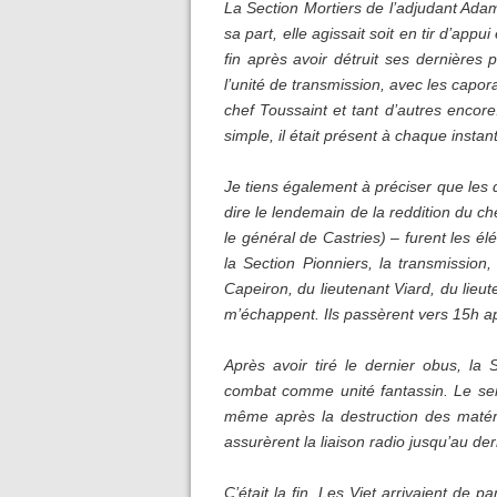
La Section Mortiers
de l’adjudant Adam
sa part, elle agissait soit en tir d’appu
fin après avoir détruit ses dernières 
l’unité de transmission, avec les capora
chef Toussaint et tant d’autres encor
simple, il était présent à chaque instant
Je tiens également à préciser que les 
dire le lendemain de la reddition du
le général de Castries) – furent les é
la Section Pionniers, la transmission
Capeiron, du lieutenant Viard, du lieu
m’échappent. Ils passèrent vers 15h ap
Après avoir tiré le dernier obus, la S
combat comme unité fantassin. Le serg
même après la destruction des matéri
assurèrent la liaison radio jusqu’au de
C’était la fin. Les Viet arrivaient de 