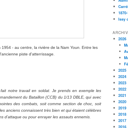
Admin
Carré
1870-
Issy 
ARCHI
2026
M
1954 - au centre, la rivière de la Nam Youn. Entre les
Av
l'ancienne piste d'atterrissage.
M
Fé
2025
2024
2023
2022
ait notre travail en soldat. Je prends en exemple les
2021
mandement du Bataillon (CCB) du 1/13 DBLE, qui avec
2020
 pointes des combats, soit comme section de choc, soit
2019
es anciens connaissent très bien et qui étaient célèbres
2018
ions d’attaque ou pour enrayer les assauts ennemis.
2017
2016