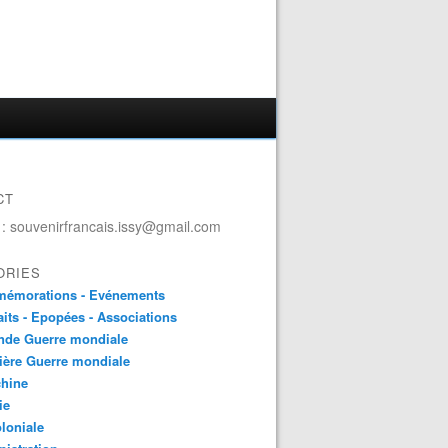
CT
 : souvenirfrancais.issy@gmail.com
ORIES
émorations - Evénements
aits - Epopées - Associations
nde Guerre mondiale
ière Guerre mondiale
chine
ie
loniale