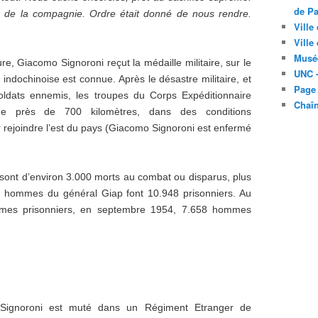
de Pa
ion de la compagnie. Ordre était donné de nous rendre.
Ville
Ville
Musé
e, Giacomo Signoroni reçut la médaille militaire, sur le
UNC -
 indochinoise est connue. Après le désastre militaire, et
Page
oldats ennemis, les troupes du Corps Expéditionnaire
Chaî
 de près de 700 kilomètres, dans des conditions
r rejoindre l’est du pays (Giacomo Signoroni est enfermé
sont d’environ 3.000 morts au combat ou disparus, plus
s hommes du général Giap font 10.948 prisonniers. Au
êmes prisonniers, en septembre 1954, 7.658 hommes
 Signoroni est muté dans un Régiment Etranger de