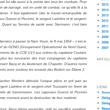
ait fut elle-aussi à la pointe des tous les combats. Pour
2015
i et de barrage, soit en unité de combat, ce qu’elle fit à la
2014
pièces. Il faut également citer le travail remarquable de
2013
ux Guenzi et Piccinini, le sergent Ladrière et le sergent-
2012
e. Quant au Service de santé avec Stermann, c’est bien
2011
.
2010
2009
derniers à passer la Nam Youm, le 8 mai 1954 – c’est-à-
2008
 chef du GONO (Groupement Opérationnel du Nord Ouest,
2007
léments de la CCB 1/13 aux ordres du capitaine Coutant,
, plus les survivants des trois compagnies du capitaine
ARTIC
tenant Bacq et du lieutenant de Chapotin. D’autres noms
rès avoir soutenu les assauts des Bodoïs sur Eliane 2.
ection Mortiers détruisit l’unique pièce et prit part au
ent Ladrière et le sergent-chef Toussaint en firent de
LIENS
Souve
els de transmission. Les caporaux Guenzi et Piccinini
Délég
rnier moment avant la destruction de leur matériel.
Délég
Réser
partout. Nous étions encerclés, prêt au sacrifice suprême.