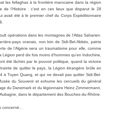
at les fellaghas à la frontière marocaine dans la région
 de l’Histoire : c’est en ces lieux que disparut le 28
i avait été à le premier chef du Corps Expéditionnaire
6.
ult opérations dans les montagnes de l’Atlas Saharien.
’arrière-pays oranais, non loin de Sidi-Bel-Abbès, patrie
 perte de l’Algérie sera un traumatisme pour elle, comme
a Légion perd dix fois moins d’hommes qu’en Indochine,
nt été lâchés par le pouvoir politique, quand la victoire
ntrainte de quitter le pays, la Légion étrangère brûle en
884 à Tuyen Quang, et qui ne devait pas quitter Sidi-Bel-
Musée du Souvenir et exhume les cercueils du général
 Aage du Danemark et du légionnaire Heinz Zimmermann,
ra à Aubagne, dans le département des Bouches-du-Rhône.
us concerné…