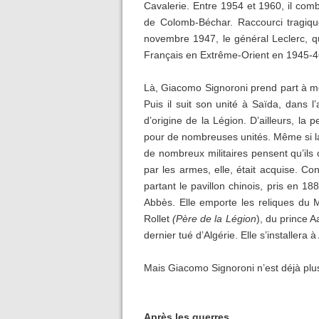
Cavalerie. Entre 1954 et 1960, il comb
de Colomb-Béchar. Raccourci tragique
novembre 1947, le général Leclerc, qu
Français en Extrême-Orient en 1945-4
Là, Giacomo Signoroni prend part à mo
Puis il suit son unité à Saïda, dans l
d’origine de la Légion. D’ailleurs, la
pour de nombreuses unités. Même si l
de nombreux militaires pensent qu’ils o
par les armes, elle, était acquise. Co
partant le pavillon chinois, pris en 1
Abbès. Elle emporte les reliques du 
Rollet
(Père de la
Légion
), du prince
dernier tué d’Algérie. Elle s’installe
Mais Giacomo Signoroni n’est déjà pl
Après les guerres...