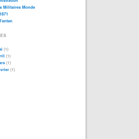
istration
s Militaires Monde
1871
d'antan
VES
ai
(1)
ril
(1)
ars
(1)
vrier
(1)