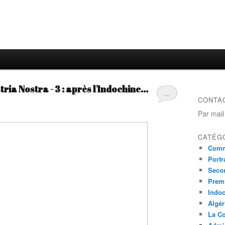
ia Nostra - 3 : après l'Indochine...
…
CONTA
Par mail
CATÉG
Comm
Portr
Seco
Prem
Indo
Algér
La Co