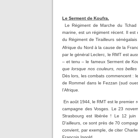
Le Serment de Koufra.
Le Régiment de Marche du Tchad (R
marine, est un régiment récent. Il est
du Régiment de Tirailleurs sénégalais
Afrique du Nord à la cause de la Franc
par le général Leclerc, le RMT est au
– et tenu – le fameux Serment de Ko
que lorsque nos couleurs, nos belles 
Dès lors, les combats commencent : le
de Rommel dans le Fezzan (sud ouest 
l’Afrique.
En août 1944, le RMT est le premier ré
campagne des Vosges. Le 23 novembr
Strasbourg est libérée ! Le 12 jui
D’ailleurs, ce sont près de 70 compagn
convient, par exemple, de citer Charl
François Ingold.