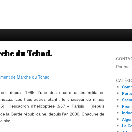
che du Tchad.
CONTA
Par mail
CATÉG
Comm
, depuis 1995, l’une des quatre unités militaires
Portr
ulineaux. Les trois autres étant : le chasseur de mines
Seco
Prem
5) ; l’escadron d’hélicoptère 3/67 « Parisis » (depuis
Indo
 de la Garde républicaine, depuis l’an 2000. Chacune de
Algér
e site.
La Co