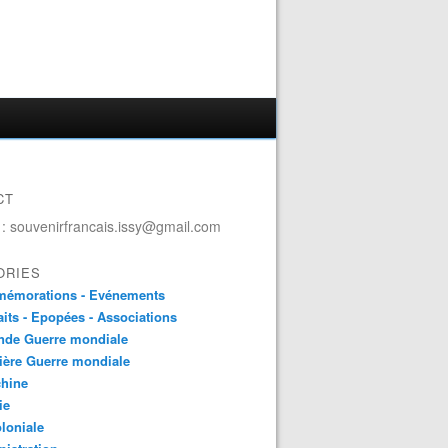
CT
 : souvenirfrancais.issy@gmail.com
ORIES
émorations - Evénements
aits - Epopées - Associations
nde Guerre mondiale
ière Guerre mondiale
chine
ie
loniale