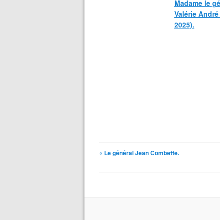
Madame le gé
Valérie André
2025).
« Le général Jean Combette.