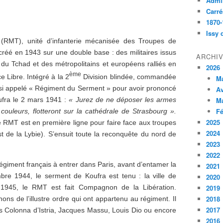
Admin
Carré
1870-
Issy 
MT), unité d’infanterie mécanisée des Troupes de
 créé en 1943 sur une double base : des militaires issus
ARCHI
 du Tchad et des métropolitains et européens ralliés en
2026
ème
e Libre. Intégré à la 2
Division blindée, commandée
M
ssi appelé « Régiment du Serment » pour avoir prononcé
Av
M
ufra le 2 mars 1941 :
« Jurez de ne déposer les armes
Fé
couleurs, flotteront sur la cathédrale de Strasbourg ».
2025
 RMT est en première ligne pour faire face aux troupes
2024
de la Lybie). S’ensuit toute la reconquête du nord de
2023
2022
giment français à entrer dans Paris, avant d’entamer la
2021
e 1944, le serment de Koufra est tenu : la ville de
2020
2019
n 1945, le RMT est fait Compagnon de la Libération.
2018
ons de l’illustre ordre qui ont appartenu au régiment. Il
2017
es Colonna d’Istria, Jacques Massu, Louis Dio ou encore
2016