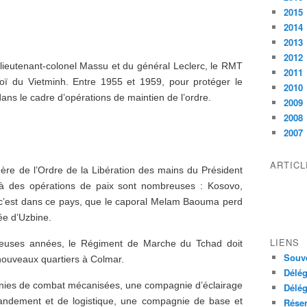
2015
2014
2013
2012
eutenant-colonel Massu et du général Leclerc, le RMT
2011
oï du Vietminh. Entre 1955 et 1959, pour protéger le
2010
ns le cadre d’opérations de maintien de l’ordre.
2009
2008
2007
ARTIC
gère de l’Ordre de la Libération des mains du Président
s à des opérations de paix sont nombreuses : Kosovo,
 c’est dans ce pays, que le caporal Melam Baouma perd
lée d’Uzbine.
LIENS
uses années, le Régiment de Marche du Tchad doit
Souve
nouveaux quartiers à Colmar.
Délég
nies de combat mécanisées, une compagnie d’éclairage
Délég
ndement et de logistique, une compagnie de base et
Réser