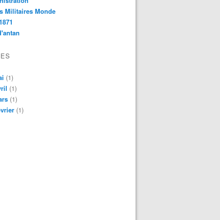
istration
s Militaires Monde
1871
d'antan
VES
ai
(1)
ril
(1)
ars
(1)
vrier
(1)