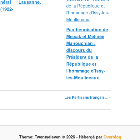
néral
Lausanne.
 (1922-
Panthéonisation de
Missak et Mélinée
Manouchian :
discours du
Président de la
République et
l’hommage d’Issy-
les-Moulineaux.
Les Partisans français... »
Theme: Twentyeleven © 2026 -
Hébergé par
Overblog