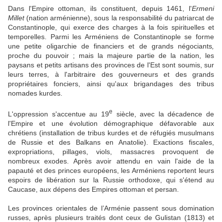
Dans l'Empire ottoman, ils constituent, depuis 1461, l'
Ermeni
Millet
(nation arménienne), sous la responsabilité du patriarcat de
Constantinople, qui exerce des charges à la fois spirituelles et
temporelles. Parmi les Arméniens de Constantinople se forme
une petite oligarchie de financiers et de grands négociants
,
proche du pouvoir ; mais la majeure partie de la nation, les
paysans et petits artisans des provinces de l'Est sont soumis, sur
leurs terres, à l'arbitraire des gouverneurs et des grands
propriétaires fonciers, ainsi qu'aux brigandages des tribus
nomades kurdes.
e
L'oppression s'accentue au 19
siècle, avec la décadence de
l'Empire et une évolution démographique défavorable aux
chrétiens (installation de tribus kurdes et de réfugiés musulmans
de Russie et des Balkans en Anatolie). Exactions fiscales,
expropriations, pillages, viols, massacres provoquent de
nombreux exodes. Après avoir attendu en vain l'aide de la
papauté et des princes européens, les Arméniens reportent leurs
espoirs de libération sur la Russie orthodoxe, qui s'étend au
Caucase, aux dépens des Empires ottoman et persan.
Les provinces orientales de l’Arménie passent sous domination
russes, après plusieurs traités dont ceux de Gulistan (1813) et