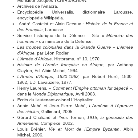
Monsieur Jacques TCHIRBACHIAN.
Archives de l’Anacra.
Encyclopédie Universalis, dictionnaire Larousse,
encyclopédie Wikipédia.
André Castelot et Alain Decaux :
Histoire de la France et
des Français
, Larousse.
Service historique de la Défense – Site «
Mémoire des
hommes
» du ministère de la Défense.
Les troupes coloniales dans la Grande Guerre – L’Armée
d’Afrique,
par Léon Rodier.
L’Armée d’Afrique,
Historama, n° 10, 1970.
Histoire de l’Armée française en Afrique,
par Anthony
Clayton, Ed. Albin Michel, 1994.
L’Armée d’Afrique, 1830-1962,
par Robert Huré, 1830-
1962, ED. Lavauzelle, 1977.
Henry Laurens
, « Comment l’Empire ottoman fut dépecé »,
dans le
Monde Diplomatique,
Avril 2003
.
Ecrits du lieutenant-colonel L’Hopitalier.
Annie Mahé et Jean-Pierre Mahé,
L’Arménie à l’épreuve
des siècles
, Gallimard, 2005.
Gérard Chaliand et Yves Ternon,
1915, le génocide des
Arméniens
, Complexe, 2002.
Louis Bréhier,
Vie et Mort de l’Empire Byzantin
, Albin
Michel, 2006.