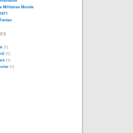
istration
s Militaires Monde
1871
d'antan
VES
ai
(1)
ril
(1)
ars
(1)
vrier
(1)