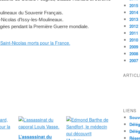
2015
2014
ulineaux du Souvenir Français.
2013
t-Nicolas d’Issy-les-Moulineaux.
2012
gagées pendant la Première Guerre mondiale.
2011
2010
2009
2008
2007
ARTIC
LIENS
Souve
Délég
Délég
L’assassinat du
Réser