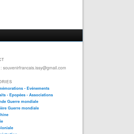
CT
 : souvenirfrancais.issy@gmail.com
ORIES
émorations - Evénements
aits - Epopées - Associations
nde Guerre mondiale
ière Guerre mondiale
chine
ie
loniale