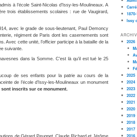
Admin
dmis à l’école Saint-Nicolas d’Issy-les-Moulineaux. A
Carré
ère trois établissements scolaires : rue de Vaugirard,
1870-
Issy 
914, avec le grade de sous-lieutenant, Paul Demoncy
ARCHI
anterie, régiment de Paris dont les casernements sont
2026
 Avec cette unité, l’officier participe à la bataille de la
M
e suivante.
Av
havesnes dans la Somme. C’est là qu’il est tué le 25
M
Fé
2025
ucoup de ses enfants pour la patrie au cours de la
2024
ceinte de l’école d’Issy-les-Moulineaux un monument
2023
sont inscrits sur ce monument.
2022
2021
2020
2019
2018
2017
2016
butions de Gérard Peugnet, Claude Richard et Jérôme