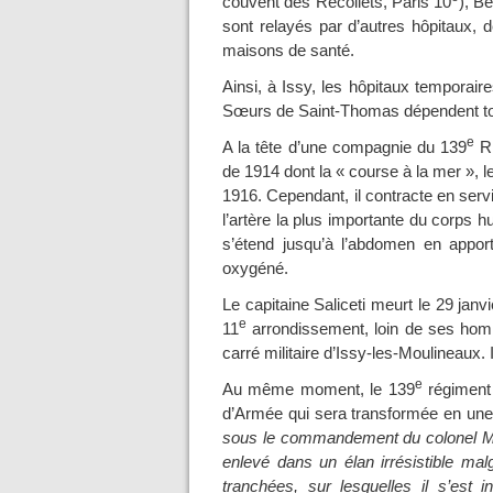
couvent des Récollets, Paris 10
), B
sont relayés par d’autres hôpitaux, 
maisons de santé.
Ainsi, à Issy, les hôpitaux temporair
Sœurs de Saint-Thomas dépendent to
e
A la tête d’une compagnie du 139
RI
de 1914 dont la « course à la mer », 
1916. Cependant, il contracte en servi
l’artère la plus importante du corps 
s’étend jusqu’à l’abdomen en appor
oxygéné.
Le capitaine Saliceti meurt le 29 janv
e
11
arrondissement, loin de ses hom
carré militaire d’Issy-les-Moulineaux. 
e
Au même moment, le 139
régiment d
d’Armée qui sera transformée en une 
sous le commandement du colonel Mienv
enlevé dans un élan irrésistible ma
tranchées, sur lesquelles il s’est i