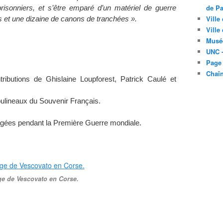
de Pa
 prisonniers, et s’être emparé d’un matériel de guerre
Ville
es et une dizaine de canons de tranchées ».
Ville
Musé
UNC -
Page
Chaî
butions de Ghislaine Loupforest, Patrick Caulé et
ulineaux du Souvenir Français.
.
gagées pendant la Première Guerre mondiale.
age de Vescovato en Corse.