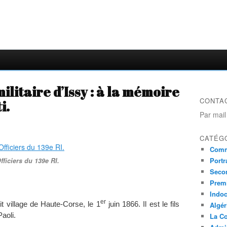
litaire d’Issy : à la mémoire
CONTA
i.
Par mail
CATÉG
Comm
Portr
fficiers du 139e RI.
Seco
Prem
Indo
er
it village de Haute-Corse, le 1
juin 1866. Il est le fils
Algér
aoli.
La Co