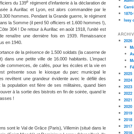
Admin
e
officiers du 139
régiment d’infanterie à la déclaration de
Carré
asée à Aurillac et Lyon, est alors commandée par le
1870-
et 3.300 hommes. Pendant la Grande guerre, le régiment
Issy 
ans la Somme (il perd 50 officiers et 1.600 hommes !),
Côte 304 ! De retour à Aurillac en août 1918, l’unité est
ARCHI
 de renaître une dernière fois en 1939. Renaissance
2026
us en 1940.
M
portance de la présence de 1.500 soldats (la caserne de
Av
t) dans une petite ville de 16.000 habitants. L’impact
M
de commerces, de cafés, pour les écoles et la vie en
Fé
st présente sous le kiosque du parc municipal le
2025
es revêtent une grandeur évidente avec le défilé des
2024
t la population est fière de ses militaires, quand bien
2023
ouver à la sortie des bistrots en fin de soirée, quand le
2022
dasses !
2021
2020
2019
2018
2017
ens sont le Val de Grâce (Paris), Villemin (situé dans le
2016