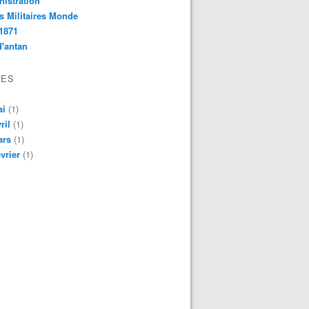
istration
s Militaires Monde
1871
d'antan
VES
ai
(1)
ril
(1)
ars
(1)
vrier
(1)