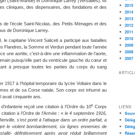
égin (Saint-Mandé) et Dominique Larrey (Versailles). Ils
2015
des cliniques, des dispensaires, des fondations et des
2014
2013
es de l’école Saint-Nicolas, des Petits Ménages et des
2012
us de Dominique Larrey.
2011
2010
, le capitaine Vincent Saliceti a participé aux batailles
2009
les Flandres, la Somme et Verdun pendant toute l’année
2008
ce une aortite, c’est-à-dire une inflammation de l’aorte,
2007
humain puisqu’elle part du ventricule gauche du cœur et
tant à presque toutes les parties du corps du sang
ARTIC
ier 1917 à l’hôpital temporaire du lycée Voltaire dans le
mes et de sa Corse natale. Son corps est inhumé au
Il avait cinquante ans.
e
LIENS
’infanterie reçoit une citation à l’Ordre du 10
Corps
Souve
citation à l’Ordre de l’Armée : «
le 4 septembre 1916,
Délég
ille, s’est porté à l’attaque dans un ordre parfait, a
Délég
lgré le violent bombardement, six lignes ennemies de
Réser
nstallé- définitivement après avoir réduit brillamment