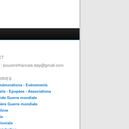
CT
 : souvenirfrancais.issy@gmail.com
ORIES
émorations - Evénements
aits - Epopées - Associations
nde Guerre mondiale
ière Guerre mondiale
chine
ie
loniale