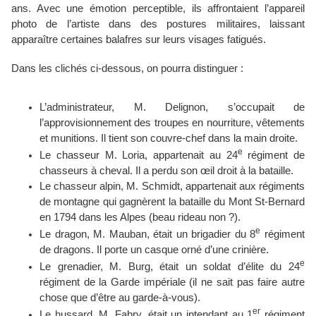
ans. Avec une émotion perceptible, ils affrontaient l’appareil
photo de l’artiste dans des postures militaires, laissant
apparaître certaines balafres sur leurs visages fatigués.
Dans les clichés ci-dessous, on pourra distinguer :
L’administrateur, M. Delignon, s’occupait de
l’approvisionnement des troupes en nourriture, vêtements
et munitions. Il tient son couvre-chef dans la main droite.
e
Le chasseur M. Loria, appartenait au 24
régiment de
chasseurs à cheval. Il a perdu son œil droit à la bataille.
Le chasseur alpin, M. Schmidt, appartenait aux régiments
de montagne qui gagnèrent la bataille du Mont St-Bernard
en 1794 dans les Alpes (beau rideau non ?).
e
Le dragon, M. Mauban, était un brigadier du 8
régiment
de dragons. Il porte un casque orné d’une crinière.
e
Le grenadier, M. Burg, était un soldat d’élite du 24
régiment de la Garde impériale (il ne sait pas faire autre
chose que d’être au garde-à-vous).
er
Le hussard, M. Fabry, était un intendant au 1
régiment