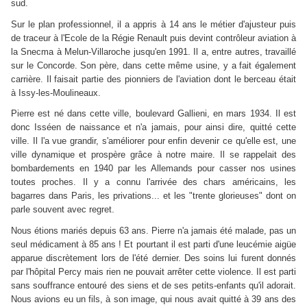
sud.
Sur le plan professionnel, il a appris à 14 ans le métier d'ajusteur puis
de traceur à l'Ecole de la Régie Renault puis devint contrôleur aviation à
la Snecma à Melun-Villaroche jusqu'en 1991. Il a, entre autres, travaillé
sur le Concorde. Son père, dans cette même usine, y a fait également
carrière. Il faisait partie des pionniers de l'aviation dont le berceau était
à Issy-les-Moulineaux.
Pierre est né dans cette ville, boulevard Gallieni, en mars 1934. Il est
donc Isséen de naissance et n'a jamais, pour ainsi dire, quitté cette
ville. Il l'a vue grandir, s'améliorer pour enfin devenir ce qu'elle est, une
ville dynamique et prospère grâce à notre maire. Il se rappelait des
bombardements en 1940 par les Allemands pour casser nos usines
toutes proches. Il y a connu l'arrivée des chars américains, les
bagarres dans Paris, les privations... et les "trente glorieuses" dont on
parle souvent avec regret.
Nous étions mariés depuis 63 ans. Pierre n'a jamais été malade, pas un
seul médicament à 85 ans ! Et pourtant il est parti d'une leucémie aigüe
apparue discrètement lors de l'été dernier. Des soins lui furent donnés
par l'hôpital Percy mais rien ne pouvait arrêter cette violence. Il est parti
sans souffrance entouré des siens et de ses petits-enfants qu'il adorait.
Nous avions eu un fils, à son image, qui nous avait quitté à 39 ans des