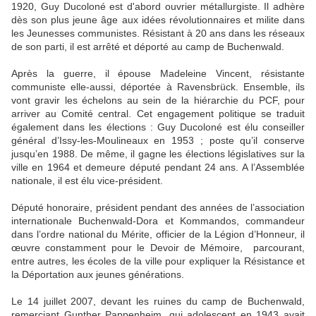
1920, Guy Ducoloné est d'abord ouvrier métallurgiste. Il adhère
dès son plus jeune âge aux idées révolutionnaires et milite dans
les Jeunesses communistes. Résistant à 20 ans dans les réseaux
de son parti, il est arrêté et déporté au camp de Buchenwald.
Après la guerre, il épouse Madeleine Vincent, résistante
communiste elle-aussi, déportée à Ravensbrück. Ensemble, ils
vont gravir les échelons au sein de la hiérarchie du PCF, pour
arriver au Comité central. Cet engagement politique se traduit
également dans les élections : Guy Ducoloné est élu conseiller
général d’Issy-les-Moulineaux en 1953 ; poste qu’il conserve
jusqu’en 1988. De même, il gagne les élections législatives sur la
ville en 1964 et demeure député pendant 24 ans. A l’Assemblée
nationale, il est élu vice-président.
Député honoraire, président pendant des années de l’association
internationale Buchenwald-Dora et Kommandos, commandeur
dans l’ordre national du Mérite, officier de la Légion d’Honneur, il
œuvre constamment pour le Devoir de Mémoire, parcourant,
entre autres, les écoles de la ville pour expliquer la Résistance et
la Déportation aux jeunes générations.
Le 14 juillet 2007, devant les ruines du camp de Buchenwald,
remerciant Gunther Pappenheim, qui adolescent en 1943 avait