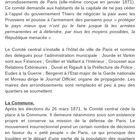
arrondissements de Paris (elle-même conçue en janvier 1871).
Ce comité demande aux habitants de la capitale de ne pas céder
à l’appel du gouvernement Thiers de négocier la paix avec les
Prussiens et pousse à l’armement des parisiens pour
« protéger
le pays mieux que n’ont pu le faire jusque là les armées
permanentes et à défendre, par tous les moyens possibles, la
République menacée ».
Le Comité central s’installe à l’hôtel de ville de Paris et nomme
des délégués pour l'administration municipale : Jourde et Varkin
sont aux Finances ; Grollier et Vaillant à l’Intérieur ; Grousset aux
Relations Extérieures ; Duval et Rigault à la Préfecture de Police ;
Eudes à la Guerre ; Bergeret à l’Etat-major de la Garde nationale
et Moreau dirige le
Journal Officiel
, organe de propagande. Les
maires des arrondissements sont remplacés et peu à peu des
quartiers se soumettent.
La Commune.
Après les élections du 26 mars 1871, le Comité central cède la
place à la Commune. Il demeure néanmoins sous son existence
propre et conserve sa mission de la défense de Paris. Le
mouvement insurrectionnel prend un certain nombre de décisions
en faveur du « petit peuple » de Paris, ce qui provoque des
troubles et le départ d’une partie de la population des quartiers