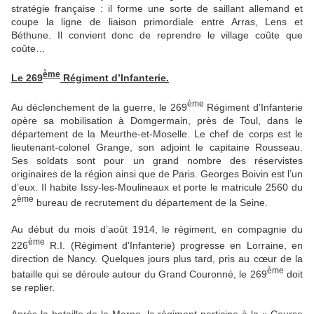
stratégie française : il forme une sorte de saillant allemand et
coupe la ligne de liaison primordiale entre Arras, Lens et
Béthune. Il convient donc de reprendre le village coûte que
coûte…
ème
Le 269
Régiment d’Infanterie.
ème
Au déclenchement de la guerre, le 269
Régiment d’Infanterie
opère sa mobilisation à Domgermain, près de Toul, dans le
département de la Meurthe-et-Moselle. Le chef de corps est le
lieutenant-colonel Grange, son adjoint le capitaine Rousseau.
Ses soldats sont pour un grand nombre des réservistes
originaires de la région ainsi que de Paris. Georges Boivin est l’un
d’eux. Il habite Issy-les-Moulineaux et porte le matricule 2560 du
ème
2
bureau de recrutement du département de la Seine.
Au début du mois d’août 1914, le régiment, en compagnie du
ème
226
R.I. (Régiment d’Infanterie) progresse en Lorraine, en
direction de Nancy. Quelques jours plus tard, pris au cœur de la
ème
bataille qui se déroule autour du Grand Couronné, le 269
doit
se replier.