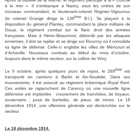
Après la bataille de la Marne, le régiment participe à la « Course
à la mer ». Il s’embarque à Nancy, sous les ordres de son
nouveau commandant, le lieutenant-colonel Regnier-Vigouroux
ème
(le colonel Grange dirige la 139
B.I.). Se plaçant à la
disposition du général Plantey, commandant la place militaire de
Douai, le régiment combat sur le flanc droit des armées
françaises. Mais à Hénin-Beaumont, débordé par les attaques
ennemies, il doit se replier et se dirige sur Rouvroy où il consolide
sa ligne de défense. Celle-ci englobe les villes de Méricourt et
d’Acheville. Nouveaux combats au début du mois d’octobre,
toujours dans le même secteur, sur la colline de Vimy.
ème
Le 9 octobre, après quelques jours de repos, le 269
est
transporté en camions à Barlin et Aix-Noulette. Dans ses
mouvements, il est associé au régiment britannique
Royal Kent
.
Ces unités se rapprochent de Carency où une nouvelle ligne
défensive est implantée : creusement de tranchées, de boyaux,
souterrains ; pose de barbelés, de pieux, de mines. Le 18
décembre 1914, une offensive générale est déclenchée sur le
secteur.
Le 18 décembre 1914.