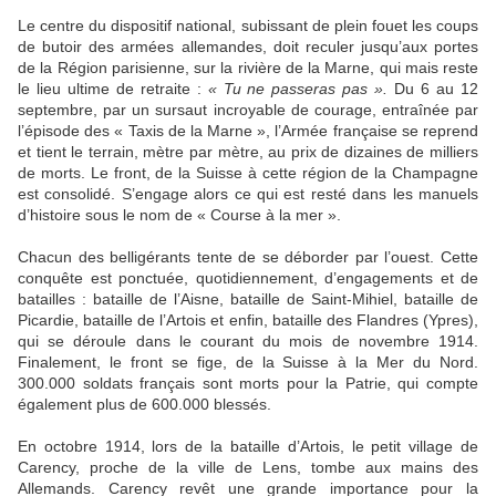
Le centre du dispositif national, subissant de plein fouet les coups
de butoir des armées allemandes, doit reculer jusqu’aux portes
de la Région parisienne, sur la rivière de la Marne, qui mais reste
le lieu ultime de retraite :
« Tu ne passeras pas ».
Du 6 au 12
septembre, par un sursaut incroyable de courage, entraînée par
l’épisode des « Taxis de la Marne », l’Armée française se reprend
et tient le terrain, mètre par mètre, au prix de dizaines de milliers
de morts. Le front, de la Suisse à cette région de la Champagne
est consolidé. S’engage alors ce qui est resté dans les manuels
d’histoire sous le nom de « Course à la mer ».
Chacun des belligérants tente de se déborder par l’ouest. Cette
conquête est ponctuée, quotidiennement, d’engagements et de
batailles : bataille de l’Aisne, bataille de Saint-Mihiel, bataille de
Picardie, bataille de l’Artois et enfin, bataille des Flandres (Ypres),
qui se déroule dans le courant du mois de novembre 1914.
Finalement, le front se fige, de la Suisse à la Mer du Nord.
300.000 soldats français sont morts pour la Patrie, qui compte
également plus de 600.000 blessés.
En octobre 1914, lors de la bataille d’Artois, le petit village de
Carency, proche de la ville de Lens, tombe aux mains des
Allemands. Carency revêt une grande importance pour la