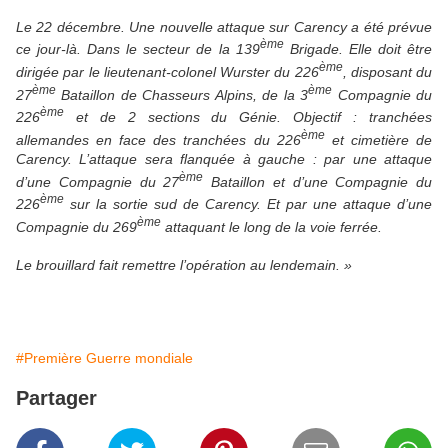
Le 22 décembre. Une nouvelle attaque sur Carency a été prévue
ème
ce jour-là. Dans le secteur de la 139
Brigade. Elle doit être
ème
dirigée par le lieutenant-colonel Wurster du 226
, disposant du
ème
ème
27
Bataillon de Chasseurs Alpins, de la 3
Compagnie du
ème
226
et de 2 sections du Génie. Objectif : tranchées
ème
allemandes en face des tranchées du 226
et cimetière de
Carency. L’attaque sera flanquée à gauche : par une attaque
ème
d’une Compagnie du 27
Bataillon et d’une Compagnie du
ème
226
sur la sortie sud de Carency. Et par une attaque d’une
ème
Compagnie du 269
attaquant le long de la voie ferrée.
Le brouillard fait remettre l’opération au lendemain. »
#Première Guerre mondiale
Partager