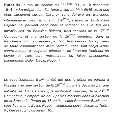
ème
Extrait du Journal de marche du 269
R.I., le 18 décembre
1914 :
« La préparation d’artillerie a lieu de 9h à 9h45. Mais nos
obus atteignent surtout Carency, sans détruire les tranchées
ème
intermédiaires. Les fractions du 226
, à la droite du Bataillon
Béjeard ne peuvent déboucher et tombent sous le feu des
ème
mitrailleuses. Au Bataillon Béjeard, trois sections de la 17
ème
Compagnie et une section de la 18
pénètrent dans la
tranchée et s’y maintiennent pendant deux heures. Mais privées
de toute communication avec l’arrière, elles sont l’objet d’une
contre-attaque à coups de pétards et de fusils par l’intérieur du
boyau et elles sont massacrées ou faites prisonnières
(Lieutenants Zeller, Liévin, Raguin).
Le sous-lieutenant Boivin a été tué dès le début en partant à
ème
l’assaut avec une section de la 18
qui a été décimée par une
ème
mitrailleuse. Dans Carency, le lieutenant Dunoyer, de la 23
Compagnie, s’empare de deux petites maisons dans la direction
de la Brasserie. Pertes du 18 au 21 : sous-lieutenant Boivin tué ;
sous-lieutenants Zeller, Raguin ; lieutenant Liévin disparus. Tués :
9 ; blessés : 27 ; disparus : 61.