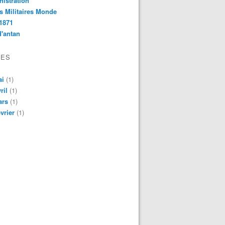
istration
s Militaires Monde
1871
d'antan
VES
ai
(1)
ril
(1)
ars
(1)
vrier
(1)