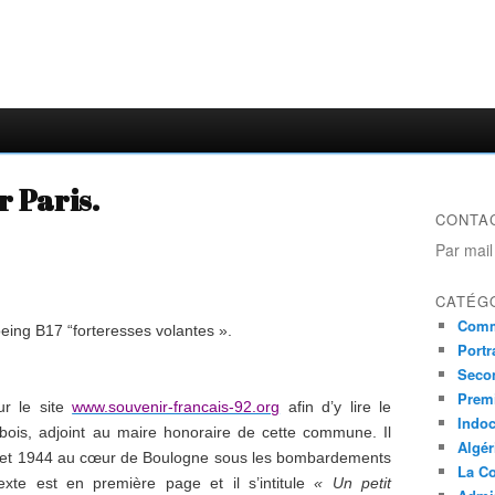
 Paris.
CONTA
Par mail
CATÉG
Comm
ing B17 “forteresses volantes ».
Portr
Seco
Prem
ur le site
www.souvenir-francais-92.org
afin d’y lire le
Indo
is, adjoint au maire honoraire de cette commune. Il
Algér
0 et 1944 au cœur de Boulogne sous les bombardements
La Co
exte est en première page et il s’intitule
« Un petit