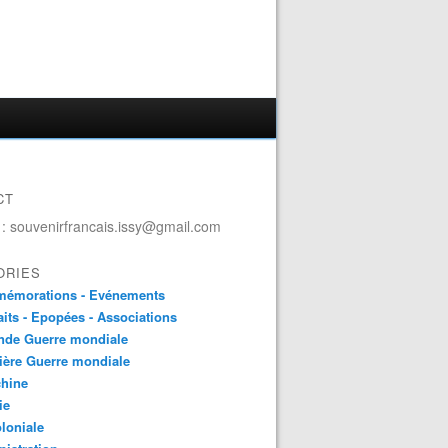
CT
 : souvenirfrancais.issy@gmail.com
ORIES
émorations - Evénements
aits - Epopées - Associations
nde Guerre mondiale
ière Guerre mondiale
chine
ie
loniale