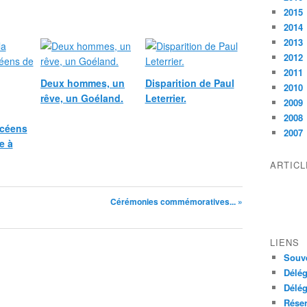
2015
2014
2013
2012
2011
Deux hommes, un
Disparition de Paul
2010
rêve, un Goéland.
Leterrier.
2009
2008
ycéens
2007
e à
ARTIC
Cérémonies commémoratives... »
LIENS
Souve
Délég
Délég
Réser