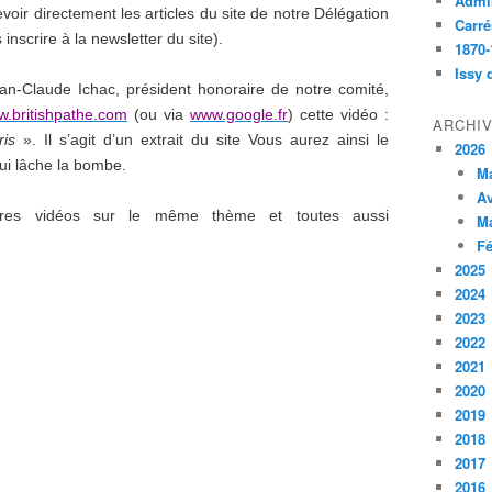
Admin
voir directement les articles du site de notre Délégation
Carré
nscrire à la newsletter du site).
1870-
Issy 
ean-Claude Ichac, président honoraire de notre comité,
.britishpathe.com
(ou via
www.google.fr
) cette vidéo :
ARCHI
ris
». Il s’agit d’un extrait du site Vous aurez ainsi le
2026
ui lâche la bombe.
M
Av
tres vidéos sur le même thème et toutes aussi
M
Fé
2025
2024
2023
2022
2021
2020
2019
2018
2017
2016