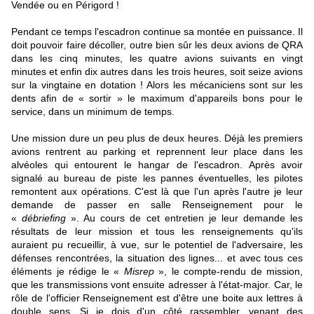
Vendée ou en Périgord !
Pendant ce temps l'escadron continue sa montée en puissance. Il
doit pouvoir faire décoller, outre bien sûr les deux avions de QRA
dans les cinq minutes, les quatre avions suivants en vingt
minutes et enfin dix autres dans les trois heures, soit seize avions
sur la vingtaine en dotation ! Alors les mécaniciens sont sur les
dents afin de « sortir » le maximum d'appareils bons pour le
service, dans un minimum de temps.
Une mission dure un peu plus de deux heures. Déjà les premiers
avions rentrent au parking et reprennent leur place dans les
alvéoles qui entourent le hangar de l'escadron. Après avoir
signalé au bureau de piste les pannes éventuelles, les pilotes
remontent aux opérations. C'est là que l'un après l'autre je leur
demande de passer en salle Renseignement pour le
«
débriefing
». Au cours de cet entretien je leur demande les
résultats de leur mission et tous les renseignements qu'ils
auraient pu recueillir, à vue, sur le potentiel de l'adversaire, les
défenses rencontrées, la situation des lignes... et avec tous ces
éléments je rédige le «
Misrep
», le compte-rendu de mission,
que les transmissions vont ensuite adresser à l'état-major. Car, le
rôle de l'officier Renseignement est d'être une boite aux lettres à
double sens. Si je dois d'un côté rassembler, venant des