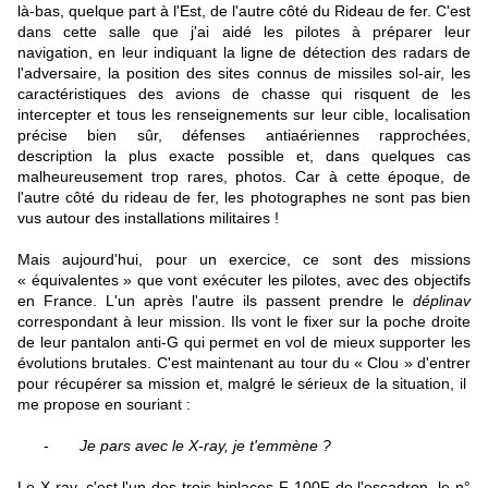
là-bas, quelque part à l'Est, de l'autre côté du Rideau de fer. C'est
dans cette salle que j'ai aidé les pilotes à préparer leur
navigation, en leur indiquant la ligne de détection des radars de
l'adversaire, la position des sites connus de missiles sol-air, les
caractéristiques des avions de chasse qui risquent de les
intercepter et tous les renseignements sur leur cible, localisation
précise bien sûr, défenses antiaériennes rapprochées,
description la plus exacte possible et, dans quelques cas
malheureusement trop rares, photos. Car à cette époque, de
l'autre côté du rideau de fer, les photographes ne sont pas bien
vus autour des installations militaires !
Mais aujourd'hui, pour un exercice, ce sont des missions
« équivalentes » que vont exécuter les pilotes, avec des objectifs
en France. L'un après l'autre ils passent prendre le
déplinav
correspondant à leur mission. Ils vont le fixer sur la poche droite
de leur pantalon anti-G qui permet en vol de mieux supporter les
évolutions brutales. C'est maintenant au tour du « Clou » d'entrer
pour récupérer sa mission et, malgré le sérieux de la situation, il
me propose en souriant :
-
Je pars avec le X-ray, je t'emmène ?
Le X-ray, c'est l'un des trois biplaces F-100F de l'escadron, le n°