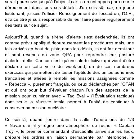
serait poursuivie jusqu'à l'objectif car ils en ont appris par cœur le
déroulement dans tous ses détails. J'en suis sûr car, en jeune
lieutenant, je suis l'officier Renseignement de l'escadron, l'O.R.,
et à ce titre je suis responsable de leur faire passer régulièrement
des tests sur ce sujet.
Aujourd’hui, quand la sirène d'alerte s'est déclenchée, ils ont
comme prévu appliqué rigoureusement les procédures mais, une
fois arrivés en bout de piste dans les délais, ils ont fait demi-tour
et sont revenus en zone QRA pour reprendre leur posture
d'alerte réelle. Car ce n'est qu'une alerte fictive qui vient d'être
déclarée en cette veille de week-end, un de ces nombreux
exercices qui permettent de tester l'aptitude des unités aériennes
françaises et alliées à remplir les missions assignées comme
« Rebecca », purement français, ou ceux déclenchés par l'OTAN
et qui ont pour but d'évaluer chacun l'un des aspects de la
mission pour culminer avec « Tac Eval » (l'Évaluation tactique)
dont seule la réussite totale permet à l'unité de continuer à
conserver sa mission nucléaire.
Ce soir-là, quand j'entre dans la salle d'opérations du 1/3
« Navarre », il y règne une atmosphère de ruche. « Captain
Troy », le premier commandant d'escadrille arrivé sur les lieux,
prépare les ordres en liaison permanente par interphone, le