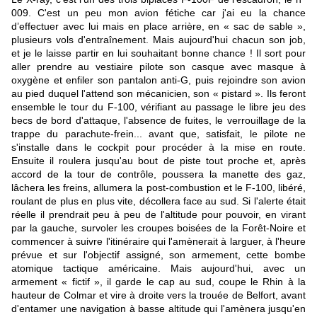
009. C'est un peu mon avion fétiche car j'ai eu la chance
d’effectuer avec lui mais en place arrière, en « sac de sable »,
plusieurs vols d'entraînement. Mais aujourd'hui chacun son job,
et je le laisse partir en lui souhaitant bonne chance ! Il sort pour
aller prendre au vestiaire pilote son casque avec masque à
oxygène et enfiler son pantalon anti-G, puis rejoindre son avion
au pied duquel l'attend son mécanicien, son « pistard ». Ils feront
ensemble le tour du F-100, vérifiant au passage le libre jeu des
becs de bord d'attaque, l'absence de fuites, le verrouillage de la
trappe du parachute-frein... avant que, satisfait, le pilote ne
s'installe dans le cockpit pour procéder à la mise en route.
Ensuite il roulera jusqu'au bout de piste tout proche et, après
accord de la tour de contrôle, poussera la manette des gaz,
lâchera les freins, allumera la post-combustion et le F-100, libéré,
roulant de plus en plus vite, décollera face au sud. Si l'alerte était
réelle il prendrait peu à peu de l'altitude pour pouvoir, en virant
par la gauche, survoler les croupes boisées de la Forêt-Noire et
commencer à suivre l'itinéraire qui l'amènerait à larguer, à l'heure
prévue et sur l'objectif assigné, son armement, cette bombe
atomique tactique américaine. Mais aujourd'hui, avec un
armement « fictif », il garde le cap au sud, coupe le Rhin à la
hauteur de Colmar et vire à droite vers la trouée de Belfort, avant
d'entamer une navigation à basse altitude qui l'amènera jusqu'en