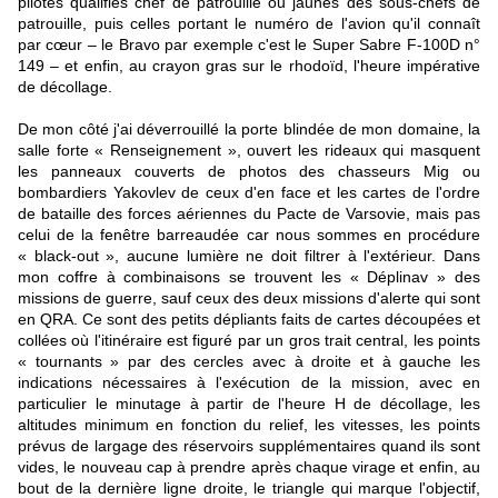
pilotes qualifiés chef de patrouille ou jaunes des sous-chefs de
patrouille, puis celles portant le numéro de l'avion qu'il connaît
par cœur – le Bravo par exemple c'est le Super Sabre F-100D n°
149 – et enfin, au crayon gras sur le rhodoïd, l'heure impérative
de décollage.
De mon côté j'ai déverrouillé la porte blindée de mon domaine, la
salle forte « Renseignement », ouvert les rideaux qui masquent
les panneaux couverts de photos des chasseurs Mig ou
bombardiers Yakovlev de ceux d'en face et les cartes de l'ordre
de bataille des forces aériennes du Pacte de Varsovie, mais pas
celui de la fenêtre barreaudée car nous sommes en procédure
« black-out », aucune lumière ne doit filtrer à l'extérieur. Dans
mon coffre à combinaisons se trouvent les « Déplinav » des
missions de guerre, sauf ceux des deux missions d'alerte qui sont
en QRA. Ce sont des petits dépliants faits de cartes découpées et
collées où l'itinéraire est figuré par un gros trait central, les points
« tournants » par des cercles avec à droite et à gauche les
indications nécessaires à l'exécution de la mission, avec en
particulier le minutage à partir de l'heure H de décollage, les
altitudes minimum en fonction du relief, les vitesses, les points
prévus de largage des réservoirs supplémentaires quand ils sont
vides, le nouveau cap à prendre après chaque virage et enfin, au
bout de la dernière ligne droite, le triangle qui marque l'objectif,