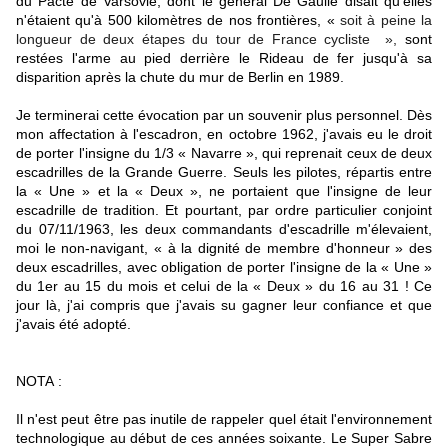
du Pacte de Varsovie, dont le général De Gaulle disait qu'elles
n'étaient qu'à 500 kilomètres de nos frontières, «
soit à peine la
longueur de deux étapes du tour de France cycliste »,
sont
restées l'arme au pied derrière le Rideau de fer jusqu'à sa
disparition après la chute du mur de Berlin en 1989.
Je terminerai cette évocation par un souvenir plus personnel. Dès
mon affectation à l'escadron, en octobre 1962, j'avais eu le droit
de porter l'insigne du 1/3 « Navarre », qui reprenait ceux de deux
escadrilles de la Grande Guerre. Seuls les pilotes, répartis entre
la « Une » et la « Deux », ne portaient que l'insigne de leur
escadrille de tradition. Et pourtant, par ordre particulier conjoint
du 07/11/1963, les deux commandants d'escadrille m'élevaient,
moi le non-navigant, « à la dignité de membre d'honneur » des
deux escadrilles, avec obligation de porter l'insigne de la « Une »
du 1er au 15 du mois et celui de la « Deux » du 16 au 31 ! Ce
jour là, j'ai compris que j'avais su gagner leur confiance et que
j'avais été adopté.
NOTA :
Il n'est peut être pas inutile de rappeler quel était l'environnement
technologique au début de ces années soixante. Le Super Sabre