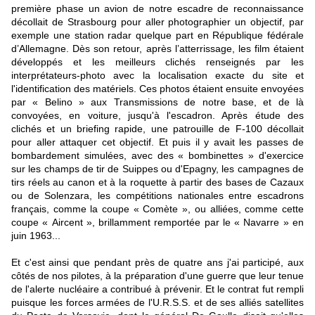
première phase un avion de notre escadre de reconnaissance
décollait de Strasbourg pour aller photographier un objectif, par
exemple une station radar quelque part en République fédérale
d’Allemagne. Dès son retour, après l’atterrissage, les film étaient
développés et les meilleurs clichés renseignés par les
interprétateurs-photo avec la localisation exacte du site et
l'identification des matériels. Ces photos étaient ensuite envoyées
par « Belino » aux Transmissions de notre base, et de là
convoyées, en voiture, jusqu'à l'escadron. Après étude des
clichés et un briefing rapide, une patrouille de F-100 décollait
pour aller attaquer cet objectif. Et puis il y avait les passes de
bombardement simulées, avec des « bombinettes » d'exercice
sur les champs de tir de Suippes ou d'Epagny, les campagnes de
tirs réels au canon et à la roquette à partir des bases de Cazaux
ou de Solenzara, les compétitions nationales entre escadrons
français, comme la coupe « Comète », ou alliées, comme cette
coupe « Aircent », brillamment remportée par le « Navarre » en
juin 1963...
Et c'est ainsi que pendant près de quatre ans j'ai participé, aux
côtés de nos pilotes, à la préparation d'une guerre que leur tenue
de l'alerte nucléaire a contribué à prévenir. Et le contrat fut rempli
puisque les forces armées de l'U.R.S.S. et de ses alliés satellites