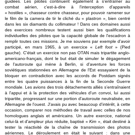
guidées. Les pilotes continuent également à s'entraîner au
combat aérien, c'est-à-dire à l'interception d'appareils
« hostiles », chasseur contre chasseur, pour pouvoir ramener sur
le film de la camera de tir le cliché du « plastron », bien centré
dans les six diamants du collimateur ! Dans ces domaines aussi
des exercices nombreux testent aussi bien les qualifications
individuelles des pilotes que la capacité globale de l'escadron à
remplir toutes ces missions. Je me souviens par exemple d'avoir
participé, en mars 1965, à un exercice «
Left foot
» (Pied
gauche). C'était un exercice non pas OTAN mais tripartite anglo-
americano-français, dont le but était de simuler le dégagement
de l'autoroute qui mène à Berlin, si d'aventure les forces
soviétiques stationnées en Allemagne de l'Est essayaient de la
bloquer en contradiction avec les accords de Postdam signés
entre les quatre puissances à la fin de la Seconde Guerre
mondiale. Les avions des trois détachements alliés s’entraînaient
à l'appui et à la protection des véhicules d'un convoi, lui aussi
tripartite, progressant sur une portion d'autoroute neutralisée, en
Allemagne de l'ouest. J'avais pu avec beaucoup d'intérêt, à cette
occasion, comparer nos méthodes de travail avec celles de nos
homologues anglais et américains. Un autre exercice, national
celui-là et d'ampleur plus réduite, baptisé «
Kim
», était destiné à
tester la réactivité de la chaîne de transmission des photos
aériennes. Le déroulement en était le suivant : dans une