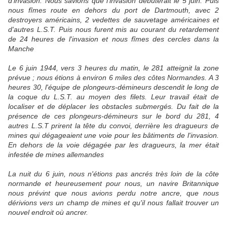
d'invasion. Nous savions que l'invasion débuterait le 5 juin. Puis
nous fîmes route en dehors du port de Dartmouth, avec 2
destroyers américains, 2 vedettes de sauvetage américaines et
d'autres L.S.T. Puis nous furent mis au courant du retardement
de 24 heures de l'invasion et nous fîmes des cercles dans la
Manche
Le 6 juin 1944, vers 3 heures du matin, le 281 atteignit la zone
prévue ; nous étions à environ 6 miles des côtes Normandes. A 3
heures 30, l'équipe de plongeurs-démineurs descendit le long de
la coque du L.S.T. au moyen des filets. Leur travail était de
localiser et de déplacer les obstacles submergés. Du fait de la
présence de ces plongeurs-démineurs sur le bord du 281, 4
autres L.S.T prirent la tête du convoi, derrière les dragueurs de
mines qui dégageaient une voie pour les bâtiments de l'invasion.
En dehors de la voie dégagée par les dragueurs, la mer était
infestée de mines allemandes
La nuit du 6 juin, nous n'étions pas ancrés très loin de la côte
normande et heureusement pour nous, un navire Britannique
nous prévint que nous avions perdu notre ancre, que nous
dérivions vers un champ de mines et qu'il nous fallait trouver un
nouvel endroit où ancrer.