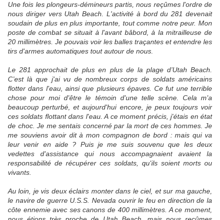
Une fois les plongeurs-démineurs partis, nous reçûmes l'ordre de
nous diriger vers Utah Beach. L'activité à bord du 281 devenait
soudain de plus en plus importante, tout comme notre peur. Mon
poste de combat se situait à l'avant bâbord, à la mitrailleuse de
20 millimètres. Je pouvais voir les balles traçantes et entendre les
tirs d'armes automatiques tout autour de nous.
Le 281 approchait de plus en plus de la plage d’Utah Beach.
C’est là que j'ai vu de nombreux corps de soldats américains
flotter dans l'eau, ainsi que plusieurs épaves. Ce fut une terrible
chose pour moi d'être le témoin d'une telle scène. Cela m'a
beaucoup perturbé, et aujourd'hui encore, je peux toujours voir
ces soldats flottant dans l'eau. A ce moment précis, j'étais en état
de choc. Je me sentais concerné par la mort de ces hommes. Je
me souviens avoir dit à mon compagnon de bord : mais qui va
leur venir en aide ? Puis je me suis souvenu que les deux
vedettes d'assistance qui nous accompagnaient avaient la
responsabilité de récupérer ces soldats, qu'ils soient morts ou
vivants.
Au loin, je vis deux éclairs monter dans le ciel, et sur ma gauche,
le navire de guerre U.S.S. Nevada ouvrir le feu en direction de la
côte ennemie avec ses canons de 400 millimètres. A ce moment,
nous étions très proche de Utah Beach, mais nous reçûmes