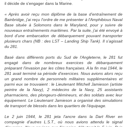
il décide de s'engager dans la Marine.
« Après avoir reçu mon diplôme de la base d'entraînement de
Bainbridge, j'ai reçu l'ordre de me présenter à l'Amphibious Naval
Base située à Solomons dans le Maryland, pour y suivre de
nouveaux entraînements maritimes. Par la suite, j'ai été envoyé à
bord d'une embarcation de débarquement pouvant transporter
plusieurs chars (NB : des LST – Landing Ship Tank). Il s’agissait
du 281.
Basé dans différents ports du Sud de l'Angleterre, le 281 fut
engagé dans de nombreux exercices de débarquement
préparant l'invasion par les côtes françaises. A la fin mai 1944, le
281 avait terminé sa période d'exercices. Nous avions alors reçu
un grand nombre de personnels militaires supplémentaires et
parmi eux se trouvaient : le Lieutenant Mitchell Jamieson (artiste
peintre de la Navy), 2 médecins de la Navy, 25 assistants
pharmaciens, des plongeurs-démineurs, et des soldats avec leur
équipement. Le Lieutenant Jamieson a organisé des simulations
de transport de blessés dans les quartiers de l'équipage.
Le 2 juin 1944, le 281 jeta l'ancre dans la Dart River en
compagnie d'autres L.S.T., où nous avions attendu le signal