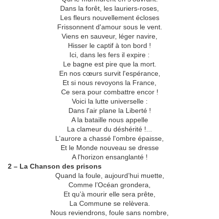
Dans la forêt, les lauriers-roses,
Les fleurs nouvellement écloses
Frissonnent d'amour sous le vent.
Viens en sauveur, léger navire,
Hisser le captif à ton bord !
Ici, dans les fers il expire :
Le bagne est pire que la mort.
En nos cœurs survit l'espérance,
Et si nous revoyons la France,
Ce sera pour combattre encor !
Voici la lutte universelle :
Dans l'air plane la Liberté !
A la bataille nous appelle
La clameur du déshérité !...
L'aurore a chassé l'ombre épaisse,
Et le Monde nouveau se dresse
A l'horizon ensanglanté !
2 – La Chanson des prisons
Quand la foule, aujourd’hui muette,
Comme l’Océan grondera,
Et qu’à mourir elle sera prête,
La Commune se relèvera.
Nous reviendrons, foule sans nombre,