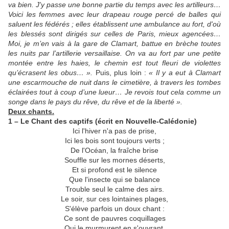
va bien. J'y passe une bonne partie du temps avec les artilleurs…
Voici les femmes avec leur drapeau rouge percé de balles qui
saluent les fédérés ; elles établissent une ambulance au fort, d'où
les blessés sont dirigés sur celles de Paris, mieux agencées…
Moi, je m’en vais à la gare de Clamart, battue en brèche toutes
les nuits par l’artillerie versaillaise. On va au fort par une petite
montée entre les haies, le chemin est tout fleuri de violettes
qu’écrasent les obus… ».
Puis, plus loin :
« Il y a eut à Clamart
une escarmouche de nuit dans le cimetière, à travers les tombes
éclairées tout à coup d’une lueur… Je revois tout cela comme un
songe dans le pays du rêve, du rêve et de la liberté ».
Deux chants.
1 – Le Chant des captifs (écrit en Nouvelle-Calédonie)
Ici l'hiver n'a pas de prise,
Ici les bois sont toujours verts ;
De l'Océan, la fraîche brise
Souffle sur les mornes déserts,
Et si profond est le silence
Que l'insecte qui se balance
Trouble seul le calme des airs.
Le soir, sur ces lointaines plages,
S'élève parfois un doux chant :
Ce sont de pauvres coquillages
Qui le murmurent en s'ouvrant.