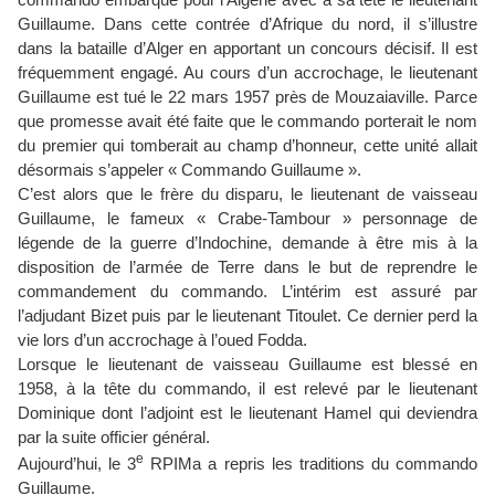
commando embarque pour l’Algérie avec à sa tête le lieutenant
Guillaume. Dans cette contrée d’Afrique du nord, il s’illustre
dans la bataille d’Alger en apportant un concours décisif. Il est
fréquemment engagé. Au cours d’un accrochage, le lieutenant
Guillaume est tué le 22 mars 1957 près de Mouzaiaville. Parce
que promesse avait été faite que le commando porterait le nom
du premier qui tomberait au champ d’honneur, cette unité allait
désormais s’appeler « Commando Guillaume ».
C’est alors que le frère du disparu, le lieutenant de vaisseau
Guillaume, le fameux « Crabe-Tambour » personnage de
légende de la guerre d’Indochine, demande à être mis à la
disposition de l’armée de Terre dans le but de reprendre le
commandement du commando. L’intérim est assuré par
l’adjudant Bizet puis par le lieutenant Titoulet. Ce dernier perd la
vie lors d’un accrochage à l’oued Fodda.
Lorsque le lieutenant de vaisseau Guillaume est blessé en
1958, à la tête du commando, il est relevé par le lieutenant
Dominique dont l’adjoint est le lieutenant Hamel qui deviendra
par la suite officier général.
e
Aujourd’hui, le 3
RPIMa a repris les traditions du commando
Guillaume.