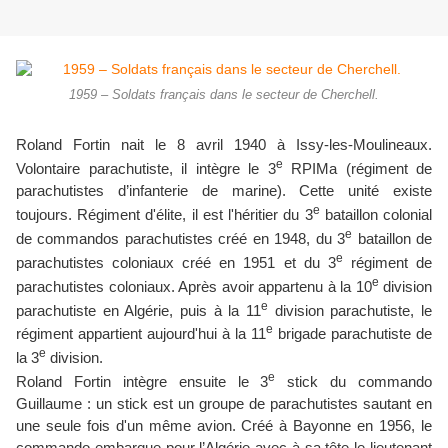
1959 – Soldats français dans le secteur de Cherchell.
Roland Fortin nait le 8 avril 1940 à Issy-les-Moulineaux.
e
Volontaire parachutiste, il intègre le 3
RPIMa (régiment de
parachutistes d’infanterie de marine). Cette unité existe
e
toujours. Régiment d'élite, il est l'héritier du 3
bataillon colonial
e
de commandos parachutistes créé en 1948, du 3
bataillon de
e
parachutistes coloniaux créé en 1951 et du 3
régiment de
e
parachutistes coloniaux. Après avoir appartenu à la 10
division
e
parachutiste en Algérie, puis à la 11
division parachutiste, le
e
régiment appartient aujourd'hui à la 11
brigade parachutiste de
e
la 3
division.
e
Roland Fortin intègre ensuite le 3
stick du commando
Guillaume : un stick est un groupe de parachutistes sautant en
une seule fois d'un même avion. Créé à Bayonne en 1956, le