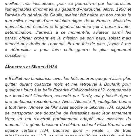
meilleur, nos instituteurs, pour se poursuivre par les atrocités
inimaginables d’hommes au gabarit d’Amirouche. Alors, 1958 et
l’arrivée du général de Gaulle, avaient fait naître en nos cœurs le
merveilleux espoir d’une solution digne de la France. Mais des
mois s’étaient écoulés et le général commençait à parler d’auto-
détermination. J’arrivais à ce moment-là, aviateur parmi les
paras, officier croyant en la mission de son pays, soldat mais
attaché aux droits de l’homme. Et une fois de plus, j’avais à me
« débrouiller » pour faire cette guerre le plus dignement
possible. »
Alouettes et Sikorski H34.
« Il fallait me familiariser avec les hélicoptères que je n’allais plus
quitter durant quatorze mois et me retrouvai à Boufarik pour
quelques jours à la belle Escadre d’hélicoptères n°2, commandée
par le colonel Chantiers, secondé par Tardy, qui y faisait régner
une ambiance réconfortante. Avec l’Alouette II, infatigable bonne
à tout faire, l’Armée de l’Air avait adopté le Sikorski H34, capable
de transporter une douzaine de fantassins avec leur armement
léger, et qui s’avérait parfaitement adapté aux missions du
moment. Le génie bricoleur du célèbre colonel Félix Brunet avait
équipé certains H34, baptisés alors « Pirate », de trois