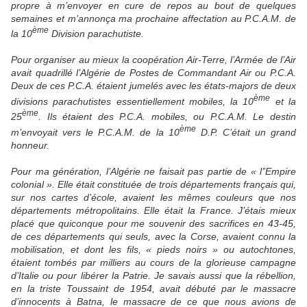
propre à m’envoyer en cure de repos au bout de quelques
semaines et m’annonça ma prochaine affectation au P.C.A.M. de
ème
la 10
Division parachutiste.
Pour organiser au mieux la coopération Air-Terre, l’Armée de l’Air
avait quadrillé l’Algérie de Postes de Commandant Air ou P.C.A.
Deux de ces P.C.A. étaient jumelés avec les états-majors de deux
ème
divisions parachutistes essentiellement mobiles, la 10
et la
ème
25
. Ils étaient des P.C.A. mobiles, ou P.C.A.M. Le destin
ème
m’envoyait vers le P.C.A.M. de la 10
D.P. C’était un grand
honneur.
Pour ma génération, l’Algérie ne faisait pas partie de « l’’Empire
colonial ». Elle était constituée de trois départements français qui,
sur nos cartes d’école, avaient les mêmes couleurs que nos
départements métropolitains. Elle était la France. J’étais mieux
placé que quiconque pour me souvenir des sacrifices en 43-45,
de ces départements qui seuls, avec la Corse, avaient connu la
mobilisation, et dont les fils, « pieds noirs » ou autochtones,
étaient tombés par milliers au cours de la glorieuse campagne
d’Italie ou pour libérer la Patrie. Je savais aussi que la rébellion,
en la triste Toussaint de 1954, avait débuté par le massacre
d’innocents à Batna, le massacre de ce que nous avions de