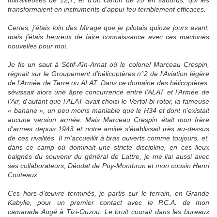
mitrailleuses de 12,7, et d’un canon de 20 en sabords, qui les
transformaient en instruments d’appui-feu terriblement efficaces.
Certes, j’étais loin des Mirage que je pilotais quinze jours avant,
mais j’étais heureux de faire connaissance avec ces machines
nouvelles pour moi.
Je fis un saut à Sétif-Aïn-Arnat où le colonel Marceau Crespin,
régnait sur le Groupement d’hélicoptères n°2 de l’Aviation légère
de l’Armée de Terre ou ALAT. Dans ce domaine des hélicoptères,
sévissait alors une âpre concurrence entre l’ALAT et l’Armée de
l’Air, d’autant que l’ALAT avait choisi le Vertol bi-rotor, la fameuse
« banane », un peu moins maniable que le H34 et dont n’existait
aucune version armée. Mais Marceau Crespin était mon frère
d’armes depuis 1943 et notre amitié s’établissait très au-dessus
de ces rivalités. Il m’accueillit à bras ouverts comme toujours, et,
dans ce camp où dominait une stricte discipline, en ces lieux
baignés du souvenir du général de Lattre, je me liai aussi avec
ses collaborateurs, Déodat de Puy-Montbrun et mon cousin Henri
Couteaux.
Ces hors-d’œuvre terminés, je partis sur le terrain, en Grande
Kabylie, pour un premier contact avec le P.C.A. de mon
camarade Augé à Tizi-Ouzou. Le bruit courait dans les bureaux