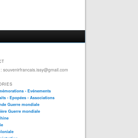
CT
 : souvenirfrancais.issy@gmail.com
ORIES
émorations - Evénements
aits - Epopées - Associations
nde Guerre mondiale
ière Guerre mondiale
chine
ie
loniale