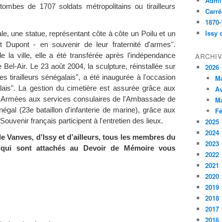
Admin
 tombes de 1707 soldats métropolitains ou tirailleurs
Carré
1870-
Issy 
le, une statue, représentant côte à côte un Poilu et un
t Dupont - en souvenir de leur fraternité d'armes".
de la ville, elle a été transférée après l'indépendance
ARCHI
e Bel-Air. Le 23 août 2004, la sculpture, réinstallée sur
2026
s tirailleurs sénégalais", a été inaugurée à l'occasion
M
alais". La gestion du cimetière est assurée grâce aux
Av
es Armées aux services consulaires de l'Ambassade de
M
égal (23e bataillon d'infanterie de marine), grâce aux
Fé
ouvenir français participent à l'entretien des lieux.
2025
2024
e Vanves, d’Issy et d’ailleurs, tous les membres du
2023
 qui sont attachés au Devoir de Mémoire vous
2022
2021
2020
2019
2018
2017
2016