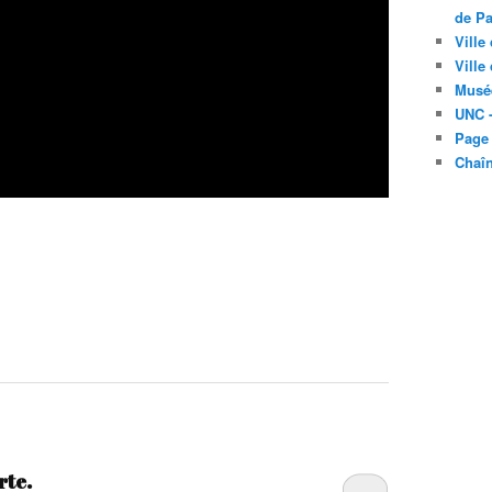
de Pa
Ville
Ville
Musé
UNC -
Page
Chaî
rte.
…