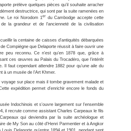
aporte prélève quelques pièces qu'il souhaite arracher
ndément destructrice, qui sont par la suite ramenées en
er
ine
. Le roi Norodom 1
du Cambodge accepte cette
e la grandeur et de l’ancienneté de la civilisation
ueillir la centaine de caisses d'antiquités débarquées
 de Compiègne que Delaporte réussit à faire ouvrir une
core peu reconnu. Ce n'est qu'en 1878 que, grâce à
osant ces œuvres au Palais du Trocadéro, que l'intérêt
le. Il faut cependant attendre 1882 pour qu'une aile du
nt à un musée de l'Art Khmer.
r voyage sur place mais il tombe gravement malade et
ette expédition permet d'enrichir encore le fonds du
sée Indochinois et s'ouvre largement sur l'ensemble
4, il recrute comme assistant Charles Carpeaux le fils
 Carpeaux qui deviendra par la suite archéologue et
ire de My Son au côté d'Henri Parmentier et à Angkor
à Louis Delaporte qu'entre 1894 et 1901, pendant sept