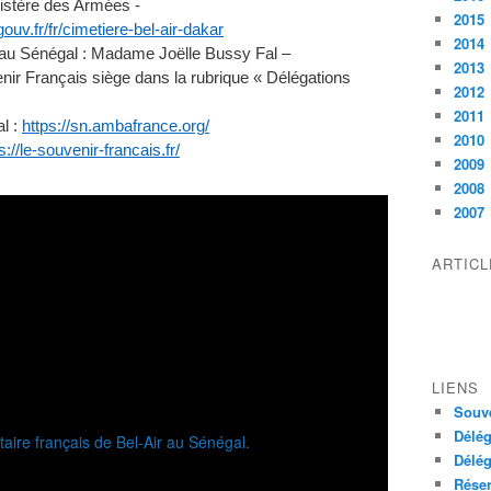
istère des Armées -
2015
v.fr/fr/cimetiere-bel-air-dakar
2014
 au Sénégal : Madame Joëlle Bussy Fal –
2013
nir Français siège dans la rubrique « Délégations
2012
2011
l :
https://sn.ambafrance.org/
2010
s://le-souvenir-francais.fr/
2009
2008
2007
ARTIC
LIENS
Souve
Délég
Délég
Réser